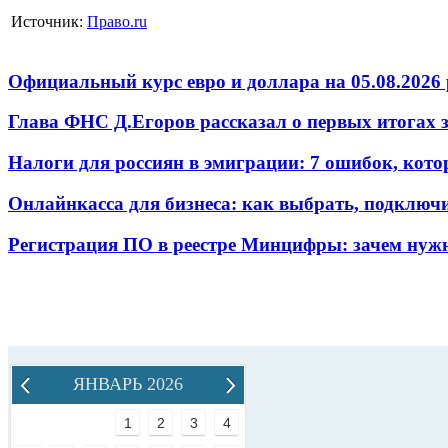
Источник:
Право.ru
Официальный курс евро и доллара на 05.08.2026 
Глава ФНС Д.Егоров рассказал о первых итогах
Налоги для россиян в эмиграции: 7 ошибок, кот
Онлайнкасса для бизнеса: как выбрать, подключ
Регистрация ПО в реестре Минцифры: зачем нужн
ЯНВАРЬ 2026
1
2
3
4