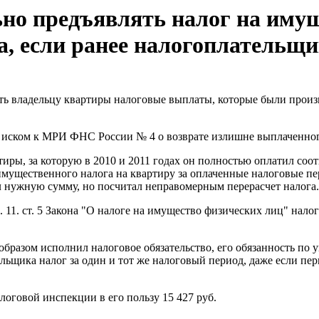
о предъявлять налог на имущ
, если ранее налогоплательщи
ть владельцу квартиры налоговые выплаты, которые были произ
с иском к МРИ ФНС России № 4 о возврате излишне выплаченног
тиры, за которую в 2010 и 2011 годах он полностью оплатил соо
 имущественного налога на квартиру за оплаченные налоговые п
 нужную сумму, но посчитал неправомерным перерасчет налога. В
п. 11. ст. 5 Закона "О налоге на имущество физических лиц" нал
образом исполнил налоговое обязательство, его обязанность по 
льщика налог за один и тот же налоговый период, даже если пе
алоговой инспекции в его пользу 15 427 руб.