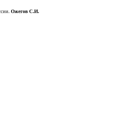
ссии.
Ожегов С.И.