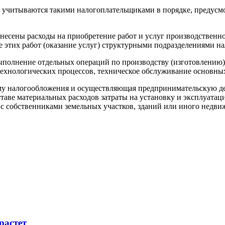
ы учитываются такими налогоплательщиками в порядке, предусм
отнесены расходы на приобретение работ и услуг производствен
этих работ (оказание услуг) структурными подразделениями н
выполнение отдельных операций по производству (изготовлению)
технологических процессов, техническое обслуживание основных
му налогообложения и осуществляющая предпринимательскую дея
ставе материальных расходов затраты на установку и эксплуата
с собственниками земельных участков, зданий или иного недви
растет