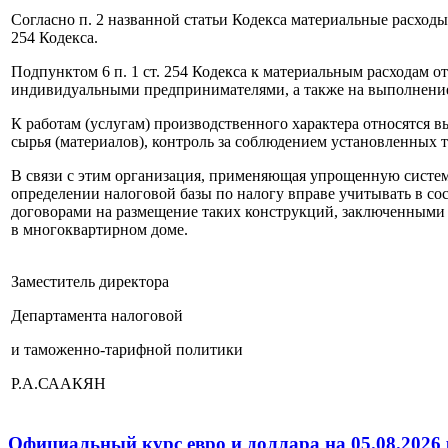
Согласно п. 2 названной статьи Кодекса материальные расход
254 Кодекса.
Подпунктом 6 п. 1 ст. 254 Кодекса к материальным расходам 
индивидуальными предпринимателями, а также на выполнение 
К работам (услугам) производственного характера относятся 
сырья (материалов), контроль за соблюдением установленных 
В связи с этим организация, применяющая упрощенную систе
определении налоговой базы по налогу вправе учитывать в со
договорами на размещение таких конструкций, заключенными 
в многоквартирном доме.
Заместитель директора
Департамента налоговой
и таможенно-тарифной политики
Р.А.СААКЯН
Официальный курс евро и доллара на 05.08.2026 