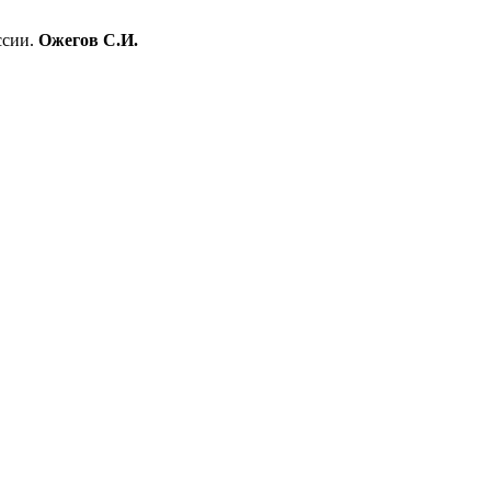
ссии.
Ожегов С.И.