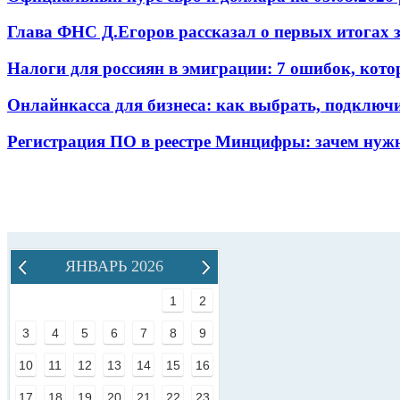
Глава ФНС Д.Егоров рассказал о первых итогах
Налоги для россиян в эмиграции: 7 ошибок, кот
Онлайнкасса для бизнеса: как выбрать, подключ
Регистрация ПО в реестре Минцифры: зачем нужн
ЯНВАРЬ 2026
1
2
3
4
5
6
7
8
9
10
11
12
13
14
15
16
17
18
19
20
21
22
23