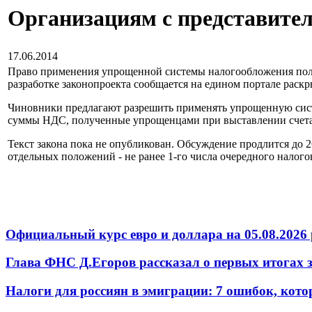
Организациям с представите
17.06.2014
Право применения упрощенной системы налогообложения пол
разработке законопроекта сообщается на едином портале раскры
Чиновники предлагают разрешить применять упрощенную систе
суммы НДС, полученные упрощенцами при выставлении счета-фа
Текст закона пока не опубликован. Обсуждение продлится до 2
отдельных положений - не ранее 1-го числа очередного налог
Официальный курс евро и доллара на 05.08.2026 
Глава ФНС Д.Егоров рассказал о первых итогах
Налоги для россиян в эмиграции: 7 ошибок, кот