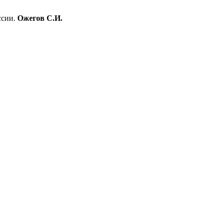
ссии.
Ожегов С.И.