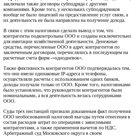
заключали также договоры субподряда с другими
компаниями. Кроме того, у нескольких субподрядчиков
вообще не было лицензий на предоставление услуг связи, а
их деятельность не была направлена на получение дохода.
В связи с этим налоговики сделали вывод о том, что
контрагенты подконтрольны ООО и созданы исключительно
для имитации хозяйственной деятельности. Денежные
средства, перечисленные ООО в адрес контрагентов по
заключенным договорам, перечислялись в последующем на
расчетные счета фирм -«однодневок».
Также фиктивность контрагентов ООО подтверждалась тем,
что они имели одинаковые IP-адреса и телефоны,
осуществляли расчеты с использованием одних банков,
доходы получали только от ООО. Кроме того, налоговиками
было установлено, что руководители контрагентов были
номинальными, а вся деятельность велась сотрудниками
ООО.
Суды трех инстанций признали доказанным факт получения
ООО необоснованной налоговой выгоды путем отнесения в
состав расходов затрат по операциям с зависимыми
контрагентами, а также применения вычетов по НДС.
Арбитражный суд Московского округа в своем