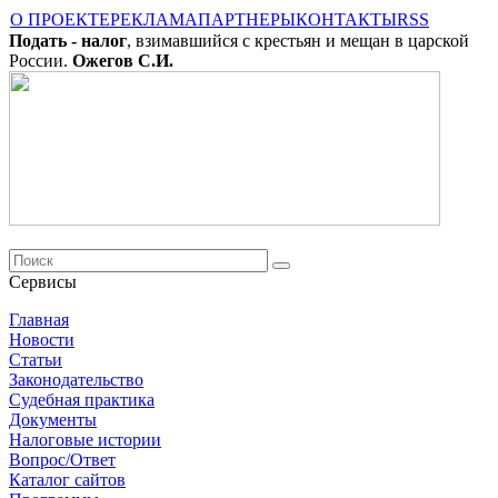
О ПРОЕКТЕ
РЕКЛАМА
ПАРТНЕРЫ
КОНТАКТЫ
RSS
Подать - налог
, взимавшийся с крестьян и мещан в царской
России.
Ожегов С.И.
Сервисы
Главная
Новости
Cтатьи
Законодательство
Судебная практика
Документы
Налоговые истории
Вопрос/Ответ
Каталог сайтов