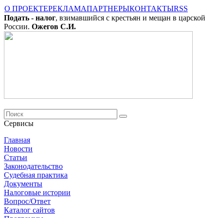
О ПРОЕКТЕ
РЕКЛАМА
ПАРТНЕРЫ
КОНТАКТЫ
RSS
Подать - налог
, взимавшийся с крестьян и мещан в царской
России.
Ожегов С.И.
Сервисы
Главная
Новости
Cтатьи
Законодательство
Судебная практика
Документы
Налоговые истории
Вопрос/Ответ
Каталог сайтов