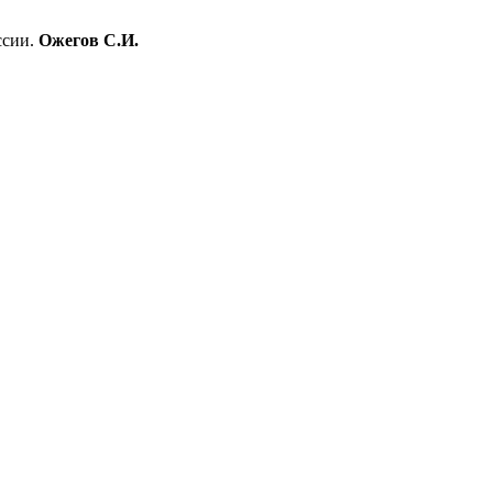
ссии.
Ожегов С.И.