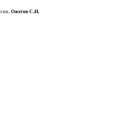
ссии.
Ожегов С.И.