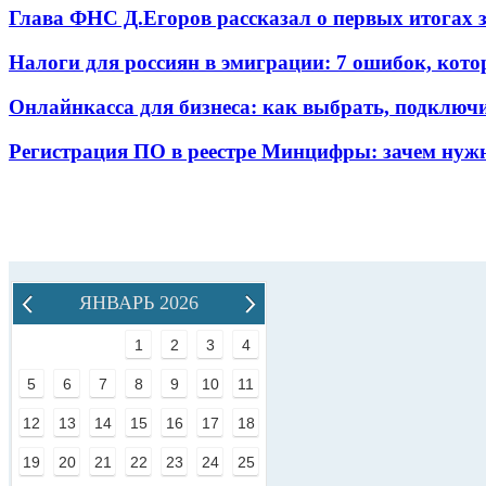
Глава ФНС Д.Егоров рассказал о первых итогах
Налоги для россиян в эмиграции: 7 ошибок, кот
Онлайнкасса для бизнеса: как выбрать, подключ
Регистрация ПО в реестре Минцифры: зачем нужн
ЯНВАРЬ 2026
1
2
3
4
5
6
7
8
9
10
11
12
13
14
15
16
17
18
19
20
21
22
23
24
25