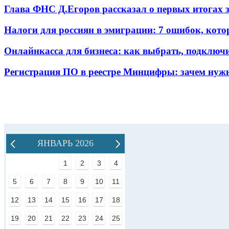
Глава ФНС Д.Егоров рассказал о первых итогах
Налоги для россиян в эмиграции: 7 ошибок, кот
Онлайнкасса для бизнеса: как выбрать, подключ
Регистрация ПО в реестре Минцифры: зачем нужн
ЯНВАРЬ 2026
1
2
3
4
5
6
7
8
9
10
11
12
13
14
15
16
17
18
19
20
21
22
23
24
25