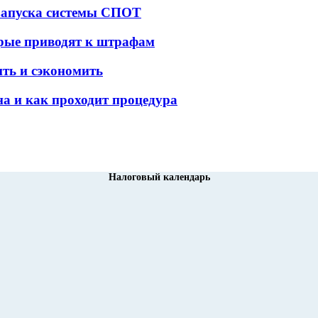
 запуска системы СПОТ
орые приводят к штрафам
ить и сэкономить
а и как проходит процедура
Налоговый календарь