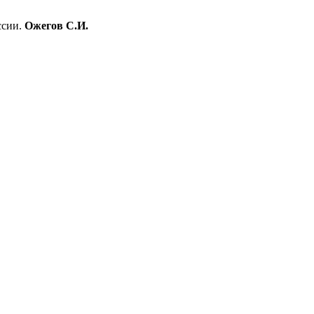
ссии.
Ожегов С.И.