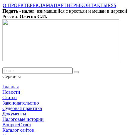
О ПРОЕКТЕ
РЕКЛАМА
ПАРТНЕРЫ
КОНТАКТЫ
RSS
Подать - налог
, взимавшийся с крестьян и мещан в царской
России.
Ожегов С.И.
Сервисы
Главная
Новости
Cтатьи
Законодательство
Судебная практика
Документы
Налоговые истории
Вопрос/Ответ
Каталог сайтов