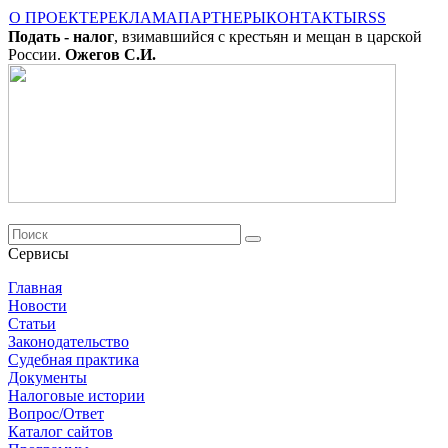
О ПРОЕКТЕ
РЕКЛАМА
ПАРТНЕРЫ
КОНТАКТЫ
RSS
Подать - налог
, взимавшийся с крестьян и мещан в царской
России.
Ожегов С.И.
Сервисы
Главная
Новости
Cтатьи
Законодательство
Судебная практика
Документы
Налоговые истории
Вопрос/Ответ
Каталог сайтов