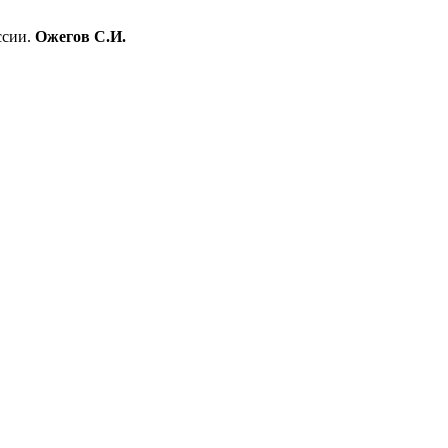
ссии.
Ожегов С.И.