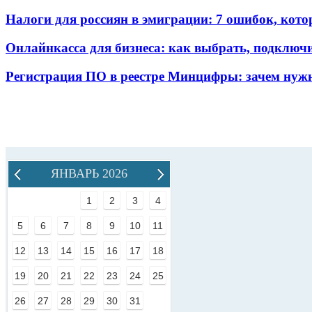
Налоги для россиян в эмиграции: 7 ошибок, кот
Онлайнкасса для бизнеса: как выбрать, подключ
Регистрация ПО в реестре Минцифры: зачем нужн
ЯНВАРЬ 2026
1
2
3
4
5
6
7
8
9
10
11
12
13
14
15
16
17
18
19
20
21
22
23
24
25
26
27
28
29
30
31