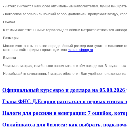
• Латекс считается наиболее оптимальным наполнителем. Лучше выбирать м
• Кокосовое волокно или конский волос- долговечен, пропускает воздух, х
Обивка
К самым качественным материалом для обивки матрасов относится жаккард
Размеры
Можно изготовить на заказ определённый размер или купить в магазине го
можно на сайте фирмы производителя
matras-strong.ru
.
Высота
Чем выше матрас, тем больше наполнителя в нём находится. В пружинных вы
Не забывайте качественный матрас обеспечит Вам удобное положение тел
Официальный курс евро и доллара на 05.08.2026 
Глава ФНС Д.Егоров рассказал о первых итогах
Налоги для россиян в эмиграции: 7 ошибок, кот
Онлайнкасса для бизнеса: как выбрать, подключ