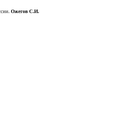
ссии.
Ожегов С.И.