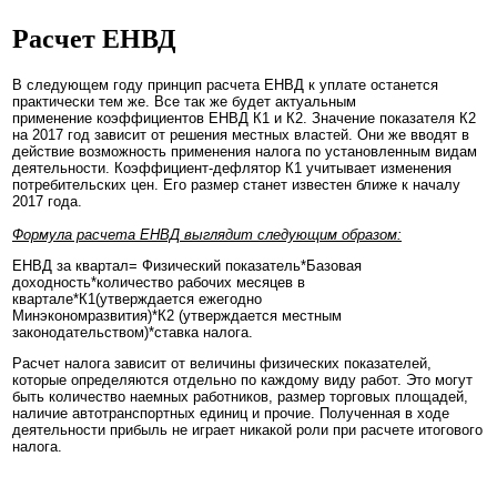
Расчет ЕНВД
В следующем году принцип расчета ЕНВД к уплате останется
практически тем же. Все так же будет актуальным
применение коэффициентов ЕНВД К1 и К2. Значение показателя К2
на 2017 год зависит от решения местных властей. Они же вводят в
действие возможность применения налога по установленным видам
деятельности. Коэффициент-дефлятор К1 учитывает изменения
потребительских цен. Его размер станет известен ближе к началу
2017 года.
Формула расчета ЕНВД выглядит следующим образом:
ЕНВД за квартал= Физический показатель*Базовая
доходность*количество рабочих месяцев в
квартале*К1(утверждается ежегодно
Минэкономразвития)*К2 (утверждается местным
законодательством)*ставка налога.
Расчет налога зависит от величины физических показателей,
которые определяются отдельно по каждому виду работ. Это могут
быть количество наемных работников, размер торговых площадей,
наличие автотранспортных единиц и прочие. Полученная в ходе
деятельности прибыль не играет никакой роли при расчете итогового
налога.