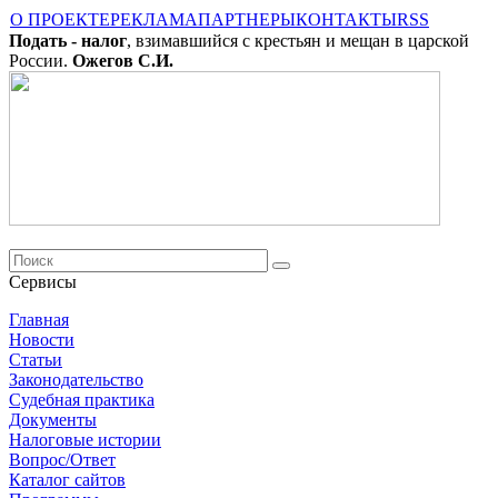
О ПРОЕКТЕ
РЕКЛАМА
ПАРТНЕРЫ
КОНТАКТЫ
RSS
Подать - налог
, взимавшийся с крестьян и мещан в царской
России.
Ожегов С.И.
Сервисы
Главная
Новости
Cтатьи
Законодательство
Судебная практика
Документы
Налоговые истории
Вопрос/Ответ
Каталог сайтов