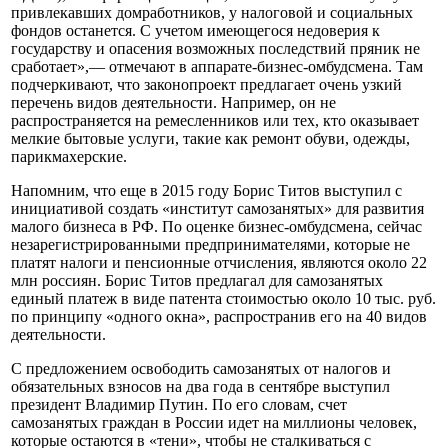
привлекавших домработников, у налоговой и социальных
фондов останется. С учетом имеющегося недоверия к
государству и опасения возможных последствий пряник не
сработает»,— отмечают в аппарате-бизнес-омбудсмена. Там
подчеркивают, что законопроект предлагает очень узкий
перечень видов деятельности. Например, он не
распространяется на ремесленников или тех, кто оказывает
мелкие бытовые услуги, такие как ремонт обуви, одежды,
парикмахерские.
Напомним, что еще в 2015 году Борис Титов выступил с
инициативой создать «институт самозанятых» для развития
малого бизнеса в РФ. По оценке бизнес-омбудсмена, сейчас
незарегистрированными предпринимателями, которые не
платят налоги и пенсионные отчисления, являются около 22
млн россиян. Борис Титов предлагал для самозанятых
единый платеж в виде патента стоимостью около 10 тыс. руб.
по принципу «одного окна», распространив его на 40 видов
деятельности.
С предложением освободить самозанятых от налогов и
обязательных взносов на два года в сентябре выступил
президент Владимир Путин. По его словам, счет
самозанятых граждан в России идет на миллионы человек,
которые остаются в «тени», чтобы не сталкиваться с