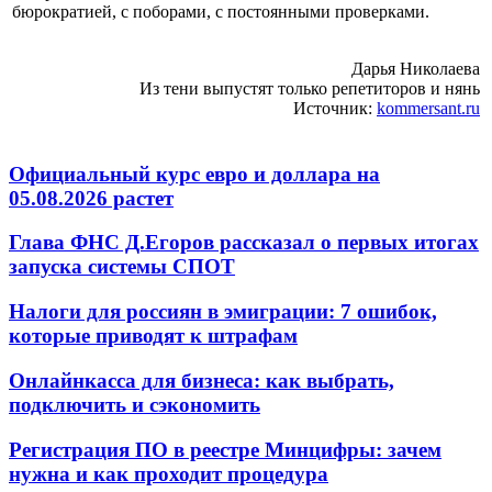
бюрократией, с поборами, с постоянными проверками.
Дарья Николаева
Из тени выпустят только репетиторов и нянь
Источник:
kommersant.ru
Официальный курс евро и доллара на
05.08.2026 растет
Глава ФНС Д.Егоров рассказал о первых итогах
запуска системы СПОТ
Налоги для россиян в эмиграции: 7 ошибок,
которые приводят к штрафам
Онлайнкасса для бизнеса: как выбрать,
подключить и сэкономить
Регистрация ПО в реестре Минцифры: зачем
нужна и как проходит процедура