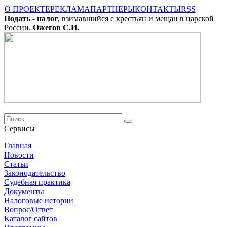
О ПРОЕКТЕ
РЕКЛАМА
ПАРТНЕРЫ
КОНТАКТЫ
RSS
Подать - налог
, взимавшийся с крестьян и мещан в царской
России.
Ожегов С.И.
Сервисы
Главная
Новости
Cтатьи
Законодательство
Судебная практика
Документы
Налоговые истории
Вопрос/Ответ
Каталог сайтов