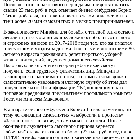
После льготного налогового периода им придется платить
свыше 23 тыс. руб. в год, отмечает бизнес-омбудсмен Борис
Титов, добавляя, что законопроект в таком виде оставит в
тени более 20 млн самозанятых и мелких предпринимателей.
В законопроекте Минфин для борьбы с теневой занятостью и
легализации самозанятых предложил освободить от налогов
и страховых взносов на 2017–2018 годы тех, кто занимается
присмотром и уходом за детьми, больными и достигшими 80-
летнего возраста гражданами, репетиторством, уборкой
жилых помещений, ведением домашнего хозяйства.
Налоговую льготу эти категории работников смогут
получить, если трудятся у физических лиц. Минфин в
законопроекте настаивает на том, что самозанятые должны
самостоятельно уведомить налоговую службу об этом для
получения льгот. По информации “Ъ”, концепция таких
поправок предложена председателем профильного комитета
Госдумы Андреем Макаровым.
В аппарате бизнес-омбудсмена Бориса Титова отметили, что
тему легализации самозанятых «выбросили в пропасть».
«Законопроект не выведет самозанятых из тени. После
окончания двухлетнего льготного периода вернется
“обычная” ставка страховых сборов (23 тыс. руб. в год плюс
НДФЛ), а информация о лицах, оказывавших такие услуги и