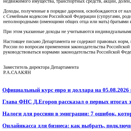
недвижимого имущества, транспортных средств, акций, долей,
Доходы, полученные в порядке дарения, освобождаются от нал
с Семейным кодексом Российской Федерации (супругами, род
неполнородными (имеющими общих отца или мать) братьями и
При этом указанные доходы не учитываются индивидуальным
Настоящее письмо Департамента не содержит правовых норм,
России по вопросам применения законодательства Российской
руководствоваться нормами законодательства Российской Феде
Заместитель директора Департамента
Р.А.СААКЯН
Официальный курс евро и доллара на 05.08.2026 
Глава ФНС Д.Егоров рассказал о первых итогах
Налоги для россиян в эмиграции: 7 ошибок, кот
Онлайнкасса для бизнеса: как выбрать, подключ