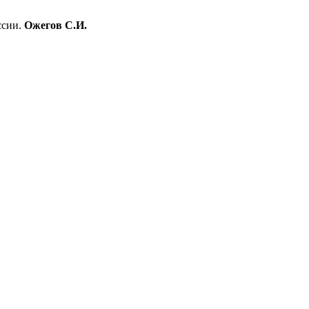
ссии.
Ожегов С.И.