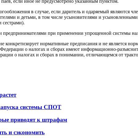
 паев, если иное не предусмотрено указанным пунктом.
огообложения в случае, если даритель и одаряемый являются чл
ителями и детьми, в том числе усыновителями и усыновленными
 сестрами).
и предпринимателями при применении упрощенной системы на
 не конкретизирует нормативные предписания и не является н
 Федерации о налогах и сборах имеют информационно-разъясни
рации о налогах и сборах в понимании, отличающемся от тракт
растет
 запуска системы СПОТ
орые приводят к штрафам
ить и сэкономить