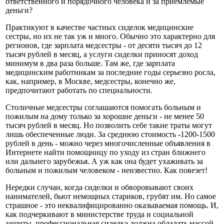
ответственного и порядочного человека и за приемлемые
деньги?
Практикуют в качестве частных сиделок медицинские
сестры, но их не так уж и много. Обычно это характерно для
регионов, где зарплата медсестры - от десяти тысяч до 12
тысяч рублей в месяц, а услуги сиделки приносят доход
минимум в два раза больше. Там же, где зарплата
медицинским работникам за последние годы серьезно росла,
как, например, в Москве, медсестры, конечно же,
предпочитают работать по специальности.
Столичные медсестры соглашаются помогать больным и
пожилым на дому только за хорошие деньги - не менее 50
тысяч рублей в месяц. Но позволить себе такие траты могут
лишь обеспеченные люди. За среднюю стоимость -1200-1500
рублей в день - можно через многочисленные объявления в
Интернете найти помощницу по уходу из стран ближнего
или дальнего зарубежья. А уж как она будет ухаживать за
больным и пожилым человеком - неизвестно. Как повезет!
Нередки случаи, когда сиделки и обворовывают своих
нанимателей, бьют немощных стариков, грубят им. Но самое
страшное - это неквалифицированно оказываемая помощь. И,
как подчеркивают в министерстве труда и социальной
защиты, профессиональная сиделка должна обладать массой