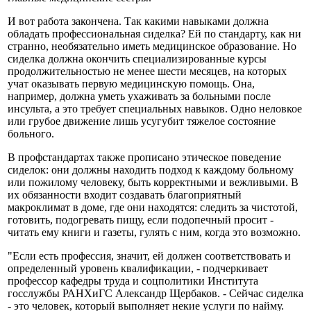
И вот работа закончена. Так какими навыками должна
обладать профессиональная сиделка? Ей по стандарту, как ни
странно, необязательно иметь медицинское образование. Но
сиделка должна окончить специализированные курсы
продолжительностью не менее шести месяцев, на которых
учат оказывать первую медицинскую помощь. Она,
например, должна уметь ухаживать за больными после
инсульта, а это требует специальных навыков. Одно неловкое
или грубое движение лишь усугубит тяжелое состояние
больного.
В профстандартах также прописано этическое поведение
сиделок: они должны находить подход к каждому больному
или пожилому человеку, быть корректными и вежливыми. В
их обязанности входит создавать благоприятный
макроклимат в доме, где они находятся: следить за чистотой,
готовить, подогревать пищу, если подопечный просит -
читать ему книги и газеты, гулять с ним, когда это возможно.
"Если есть профессия, значит, ей должен соответствовать и
определенный уровень квалификации, - подчеркивает
профессор кафедры труда и соцполитики Института
госслужбы РАНХиГС Александр Щербаков. - Сейчас сиделка
- это человек, который выполняет некие услуги по найму.