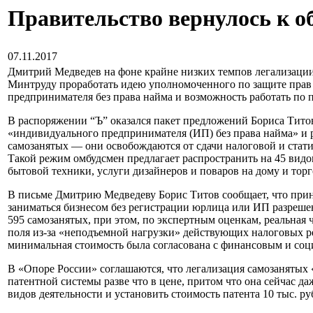
Правительство вернулось к 
07.11.2017
Дмитрий Медведев на фоне крайне низких темпов легализации
Минтруду проработать идею уполномоченного по защите прав
предпринимателя без права найма и возможность работать по п
В распоряжении “Ъ” оказался пакет предложений Бориса Титов
«индивидуального предпринимателя (ИП) без права найма» и р
самозанятых — они освобождаются от сдачи налоговой и статист
Такой режим омбудсмен предлагает распространить на 45 видо
бытовой техники, услуги дизайнеров и поваров на дому и торг
В письме Дмитрию Медведеву Борис Титов сообщает, что приня
заниматься бизнесом без регистрации юрлица или ИП разрешен
595 самозанятых, при этом, по экспертным оценкам, реальная 
поля из-за «неподъемной нагрузки» действующих налоговых ре
минимальная стоимость была согласована с финансовым и соц
В «Опоре России» соглашаются, что легализация самозанятых «
патентной системы разве что в цене, притом что она сейчас 
видов деятельности и установить стоимость патента 10 тыс. ру