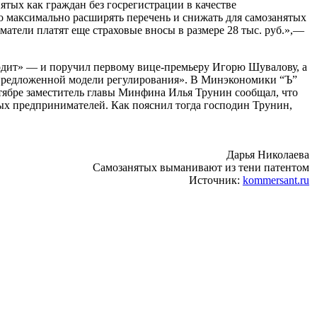
ятых как граждан без госрегистрации в качестве
о максимально расширять перечень и снижать для самозанятых
атели платят еще страховые вносы в размере 28 тыс. руб.»,—
ходит» — и поручил первому вице-премьеру Игорю Шувалову, а
 предложенной модели регулирования». В Минэкономики “Ъ”
нтябре заместитель главы Минфина Илья Трунин сообщал, что
ных предпринимателей. Как пояснил тогда господин Трунин,
Дарья Николаева
Самозанятых выманивают из тени патентом
Источник:
kommersant.ru