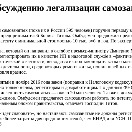
обсуждению легализации самоз
 самозанятых (пока их в России 595 человек) поручил первому
 предпринимателей Бориса Титова. Омбудсмен предложил предо
атенту с минимальной стоимостью 10 тыс. руб. в год. По экспер
а, который он направил в октябре премьер-министру Дмитрию М
егистрировать их в качестве ИП в налоговой службе в «фактиче
ической отчетности, выводятся из-под законодательства о контр
в деятельности, среди которых ремонт жилья, пошив швейных из
овля вразнос.
тый в ноябре 2016 года закон (поправки к Налоговому кодексу) 
о только няням, репетиторам и домработницам. По данным ФНС,
численность самозанятых — около 20 млн человек. Также в докум
жимов. Омбудсмен предлагает самозанятым работать по патенту 
иальным блоком правительства, отмечает господин Титов.
идет слабовато», но настаивают: самозанятые не должны регист
даже более затратна для предпринимателей, чем ЕНВД или УСН.
б.