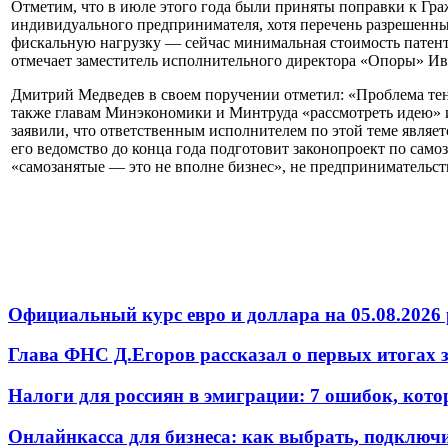
Отметим, что в июле этого года были приняты поправки к Граж
индивидуального предпринимателя, хотя перечень разрешенных
фискальную нагрузку — сейчас минимальная стоимость патента
отмечает заместитель исполнительного директора «Опоры» И
Дмитрий Медведев в своем поручении отметил: «Проблема тен
также главам Минэкономики и Минтруда «рассмотреть идею» 
заявили, что ответственным исполнителем по этой теме являе
его ведомство до конца года подготовит законопроект по сам
«самозанятые — это не вполне бизнес», не предпринимательств
Официальный курс евро и доллара на 05.08.2026 
Глава ФНС Д.Егоров рассказал о первых итогах
Налоги для россиян в эмиграции: 7 ошибок, кот
Онлайнкасса для бизнеса: как выбрать, подключ