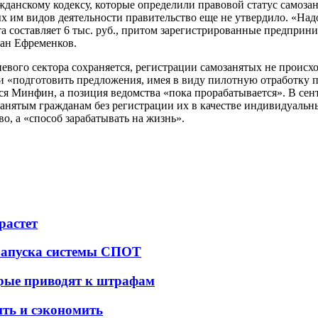
данскому кодексу, которые определили правовой статус самозан
 им видов деятельности правительство еще не утвердило. «Над
 составляет 6 тыс. руб., притом зарегистрированные предприним
ван Ефременков.
евого сектора сохраняется, регистрации самозанятых не проис
и «подготовить предложения, имея в виду пилотную отработку
тся Минфин, а позиция ведомства «пока прорабатывается». В се
озанятым гражданам без регистрации их в качестве индивидуаль
о, а «способ зарабатывать на жизнь».
растет
 запуска системы СПОТ
орые приводят к штрафам
ить и сэкономить