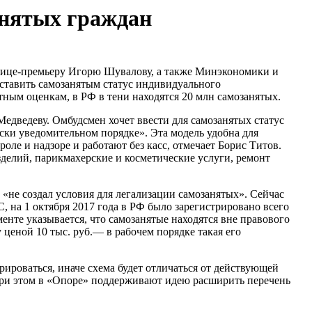
анятых граждан
 вице-премьеру Игорю Шувалову, а также Минэкономики и
ставить самозанятым статус индивидуального
тным оценкам, в РФ в тени находятся 20 млн самозанятых.
едведеву. Омбудсмен хочет ввести для самозанятых статус
ски уведомительном порядке». Эта модель удобна для
оле и надзоре и работают без касс, отмечает Борис Титов.
делий, парикмахерские и косметические услуги, ремонт
«не создал условия для легализации самозанятых». Сейчас
 на 1 октября 2017 года в РФ было зарегистрировано всего
енте указывается, что самозанятые находятся вне правового
ценой 10 тыс. руб.— в рабочем порядке такая его
рироваться, иначе схема будет отличаться от действующей
 При этом в «Опоре» поддерживают идею расширить перечень