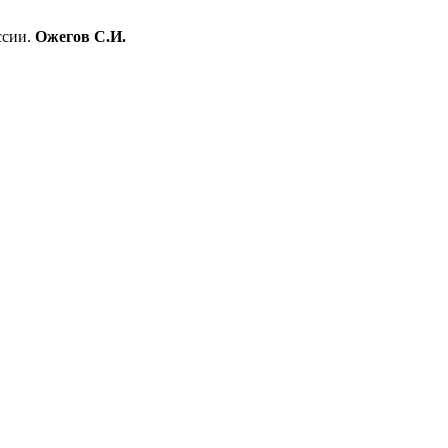
ссии.
Ожегов С.И.