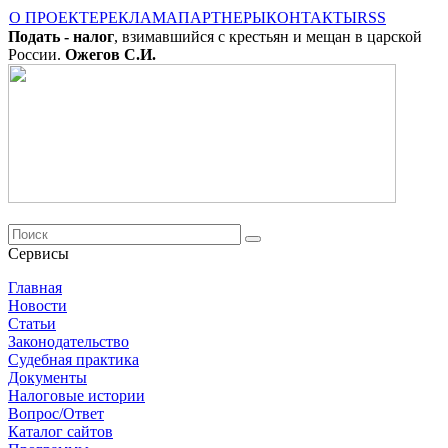
О ПРОЕКТЕ
РЕКЛАМА
ПАРТНЕРЫ
КОНТАКТЫ
RSS
Подать - налог
, взимавшийся с крестьян и мещан в царской
России.
Ожегов С.И.
Сервисы
Главная
Новости
Cтатьи
Законодательство
Судебная практика
Документы
Налоговые истории
Вопрос/Ответ
Каталог сайтов