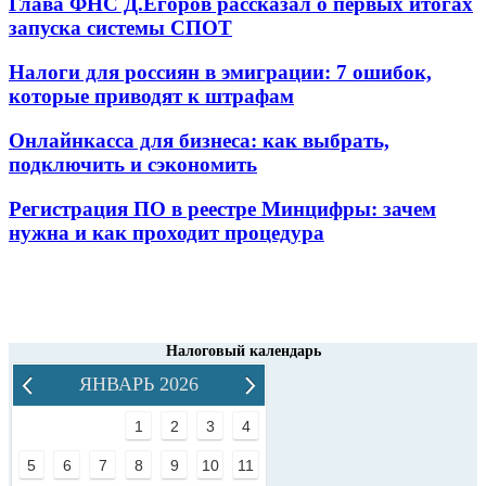
Глава ФНС Д.Егоров рассказал о первых итогах
запуска системы СПОТ
Налоги для россиян в эмиграции: 7 ошибок,
которые приводят к штрафам
Онлайнкасса для бизнеса: как выбрать,
подключить и сэкономить
Регистрация ПО в реестре Минцифры: зачем
нужна и как проходит процедура
Налоговый календарь
ЯНВАРЬ 2026
1
2
3
4
5
6
7
8
9
10
11