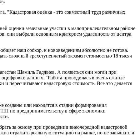
ов.
га. "Кадастровая оценка - это совместный труд различных
дней оценки земельные участки в малопривлекательном районе
ов, они выбрали основным критерием удаленность от центра,
ообщает наш собкор, к нововведениям абсолютно не готова.
сдать сложный трехступенчатый экзамен стоимостью 18 тысяч
 Дагестан Шамиль Гаджиев. А появиться они могли при
 оцифровки данных. "Работа проводилась в очень сжатые
и и пересчитывают кадастровую стоимость. Все это делается
же созданы или находятся в стадии формирования
а ТПП по предпринимательству в сфере экономики
сти.
брать за основу при проведении внеочередной кадастровой
олжна отражать реальную ситуацию на рынке, но не завышать и