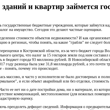
 зданий и квартир займется го
ть государственные бюджетные учреждения, которые займутся ка
 налог на имущество. Сегодня это делают частные оценщики.
делении стоимости объектов недвижимости? И как организовать 
ю в регионах, чтобы понять, на какие "грабли" не следует бол
переоценки в Костромской области, из-за чего бюджет города Во
льного центра, что налог за 15 гектаров земли под ним составил
ать в бюджет города 93 миллиона рублей. В Новосибирской обла
017 году разница была уже 31,8 миллиарда рублей, а это почти тр
 - понять, почему это происходит.
сь массово, и часто у исполнителя не было достоверных и полн
мальное", и если объект аварийный или без отделки, стоимость
сто ее нет ни о дате постройки дома, ни о материале, из котор
сутствие коммуникаций, местоположение (для нежилых помещений
кадастровую оценку.
омочь преодолеть дефицит сведений. Информация о предварительн