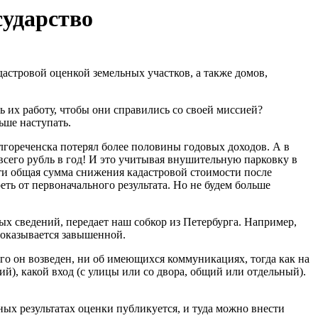
сударство
дастровой оценкой земельных участков, а также домов,
их работу, чтобы они справились со своей миссией?
ьше наступать.
лгореченска потерял более половины годовых доходов. А в
 всего рубль в год! И это учитывая внушительную парковку в
сти общая сумма снижения кадастровой стоимости после
еть от первоначального результата. Но не будем больше
ых сведений, передает наш собкор из Петербурга. Например,
 оказывается завышенной.
ого он возведен, ни об имеющихся коммуникациях, тогда как на
), какой вход (с улицы или со двора, общий или отдельный).
ых результатах оценки публикуется, и туда можно внести