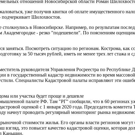
 земельных отношений Новосибирской области Роман Шилохвост
жаловаться, уже получив квитки об оплате имущественного нало
- подчеркивает Шилохвостов.
 столкнулись в Новосибирске. Например, по результатам после
ом Академгородке - резко "подешевели". По пояснениям оценщик
ся заняться. Посмотреть ситуацию по регионам. Кострома, как с
дготовку за 50 тысяч рублей, иметь не менее трех лет стажа и 
заместитель руководителя Управления Росреестра по Республике
ции в государственный кадастр недвижимости во время массовой
опустили. Специалисты Кадастровой палаты исправляют эти ошибк
дома или участка будет проще и дешевле
мышленной палате РФ. Там "РГ" сообщили, что в 60 регионах у
астровой оценкой с 1 января 2020 года. Председатель комитет
оду начнут проводить регулярный мониторинг рынка недвижимо
 рыночной стоимости жилья. Его органы власти регионов могут 
наш взгляд, это повысит качество кадастровой оценки, которая д
ил Каньшин.