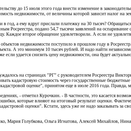
льству до 15 июля этого года внести изменение в законодатель
оимость недвижимости, от величины которой зависит налог на 
ячи в год, а ему вдруг прислали платежку на 30 тысяч? Обращать
ным Росреестра, подано 54,7 тысячи заявлений на оспаривание 
оду. Каждое второе обращение удовлетворили. А если не удовлетво
ч объектов недвижимости поступило в прошлом году в Росреест
ъекта. А это минимум 10 тысяч рублей. И надо найти независим
если удается снизить цену недвижимости, она будет актуальной
уждалось на страницах "РГ" с руководителем Росреестра Викто
вать кадастровую стоимость через государственные бюджетные 
кадастровой оценке", принятом еще в июле 2016 года. Правда, ма
ениях, - отметил Курочкин. - В частности, это касается возмож
 ошибки, которые влияют на итоговый результат оценки. Фактич
астровой оценки". Кстати, здесь уже не надо заказывать за св
о, Мария Голубкова, Ольга Игнатова, Алексей Михайлов, Нина 