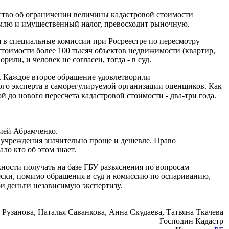
ство об ограничении величины кадастровой стоимости
землю и имущественный налог, превосходит рыночную.
ся в специальные комиссии при Росреестре по пересмотру
стоимости более 100 тысяч объектов недвижимости (квартир,
рили, и человек не согласен, тогда - в суд.
р. Каждое второе обращение удовлетворили
ого эксперта в саморегулируемой организации оценщиков. Как
 до нового пересчета кадастровой стоимости - два-три года.
рией Абрамченко.
учреждения значительно проще и дешевле. Право
ло кто об этом знает.
ности получать на базе ГБУ разъяснения по вопросам
ески, помимо обращения в суд и комиссию по оспариванию,
ои деньги независимую экспертизу.
Рузанова, Наталья Саванкова, Анна Скудаева, Татьяна Ткачева
Господин Кадастр