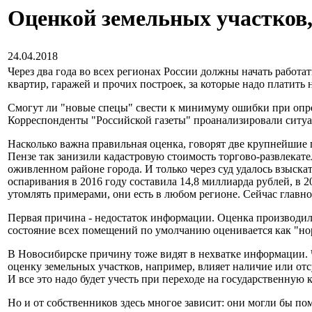
Оценкой земельных участков,
24.04.2018
Через два года во всех регионах России должны начать работа
квартир, гаражей и прочих построек, за которые надо платить
Смогут ли "новые спецы" свести к минимуму ошибки при опре
Корреспонденты "Российской газеты" проанализировали ситуаци
Насколько важна правильная оценка, говорят две крупнейшие 
Пензе так занизили кадастровую стоимость торгово-развлекате
оживленном районе города. И только через суд удалось взыск
оспаривания в 2016 году составила 14,8 миллиарда рублей, в 2
утомлять примерами, они есть в любом регионе. Сейчас главное
Первая причина - недостаток информации. Оценка производила
состояние всех помещений по умолчанию оценивается как "нор
В Новосибирске причину тоже видят в нехватке информации. Ча
оценку земельных участков, например, влияет наличие или от
И все это надо будет учесть при переходе на государственную 
Но и от собственников здесь многое зависит: они могли бы п