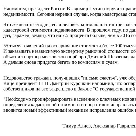
Напомним, президент России Владимир Путин поручил правите
недвижимости. Сегодня нередки случаи, когда кадастровая ст
Что же делать сегодня, если человек за землю платил три тыс
кадастровой стоимости недвижимости. В прошлом году, по дан
дач, гаражей, земли), что на 7,5 процента больше, чем в 2016 г
55 тысяч заявлений на оспаривание стоимости более 100 тыся
И заказывать независимую экспертизу рыночной стоимости об
объяснил партнер московского юрбюро Дмитрий Шевченко, даже 
А дальше снова придется бегать по комиссиям и судам.
Недовольство граждан, получивших "письмо счастья", уже обс
Вице-президент ТПП Дмитрий Курочкин напомнил, что оспари
собственников на это закреплено в Законе "О государственной 
"Необходимо проинформировать население о ключевых нововвед
определения кадастровой стоимости и оперативно исправлять
вводится новый эффективный механизм исправления ошибок кад
Тимур Алиев, Александр Гавриленк