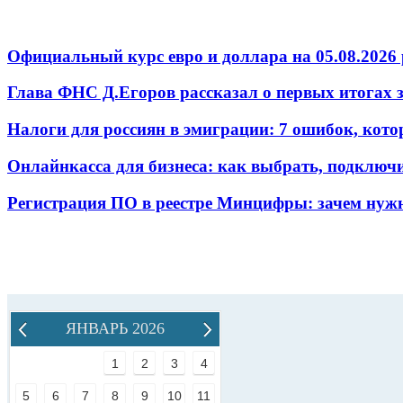
Официальный курс евро и доллара на 05.08.2026 
Глава ФНС Д.Егоров рассказал о первых итогах
Налоги для россиян в эмиграции: 7 ошибок, кот
Онлайнкасса для бизнеса: как выбрать, подключ
Регистрация ПО в реестре Минцифры: зачем нужн
ЯНВАРЬ 2026
1
2
3
4
5
6
7
8
9
10
11