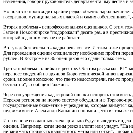
изменения, говорит руководитель департамента имущества и
Но пока это происходит крайне редко: обычно народ начинает 
госорганов, муниципальных властей и самих собственников", 
Вторая проблема - непрофессионализм оценщиков. С этим тоже
Затон в Новосибирске "подорожали" десять раз, а в престижн
который в данном случае не работает.
Вот уж действительно - кадры решают все. И этим тоже придет
Для проведения оценки специалисту необходимо пройти перепо
рублей. В Костроме из 36 оценщиков его сдали только семь.
Третья проблема - ошибки в реестре. Об этом рассказал "РГ" 
переносе сведений из архивов Бюро технической инвентариза
сроки, вполне возможно, что где-то недосмотрели, где-то пр
бесплатно", - сообщил Гаджиев.
Через госучреждения кадастровой оценки оспорить стоимость 
Переход регионов на новую систему обсудили и в Торгово-про
государственные бюджетные учреждения, которые займутся кад
недвижимости Александр Каньшин напомнил, что в этом же г
И на основе его данных ежеквартально будут выводить индекс
оценки. Например, когда цены резко взлетят или упадут. "На 
не занижать стоимость квадратного метра или сотки", - добав