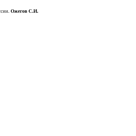
ссии.
Ожегов С.И.