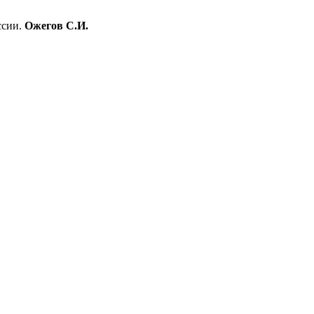
ссии.
Ожегов С.И.