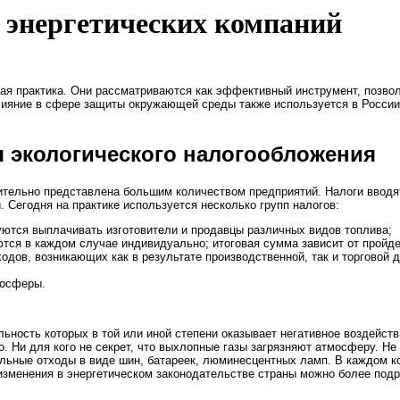
 энергетических компаний
овая практика. Они рассматриваются как эффективный инструмент, поз
ияние в сфере защиты окружающей среды также используется в России,
 экологического налогообложения
тельно представлена большим количеством предприятий. Налоги вводят
 Сегодня на практике используется несколько групп налогов:
зуются выплачивать изготовители и продавцы различных видов топлива;
аются в каждом случае индивидуально; итоговая сумма зависит от пройд
одов, возникающих как в результате производственной, так и торговой 
;
мосферы.
ьность которых в той или иной степени оказывает негативное воздейст
о. Ни для кого не секрет, что выхлопные газы загрязняют атмосферу. Н
льные отходы в виде шин, батареек, люминесцентных ламп. В каждом кон
 изменения в энергетическом законодательстве страны можно более под