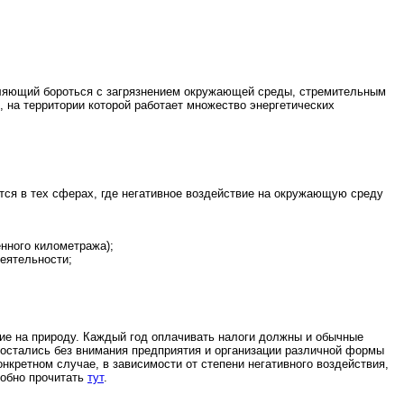
воляющий бороться с загрязнением окружающей среды, стремительным
 на территории которой работает множество энергетических
ся в тех сферах, где негативное воздействие на окружающую среду
енного километража);
деятельности;
вие на природу. Каждый год оплачивать налоги должны и обычные
е остались без внимания предприятия и организации различной формы
кретном случае, в зависимости от степени негативного воздействия,
робно прочитать
тут
.