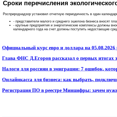
Сроки перечисления экологическог
Росприроднадзор установил отчетную периодичность в один календарн
- представители малого и среднего эшелона бизнеса вносят пла
- крупные предприятия и энергетические комплексы должны вно
календарного года на счет должны поступить недостающие сре
Официальный курс евро и доллара на 05.08.2026 
Глава ФНС Д.Егоров рассказал о первых итогах
Налоги для россиян в эмиграции: 7 ошибок, кот
Онлайнкасса для бизнеса: как выбрать, подключ
Регистрация ПО в реестре Минцифры: зачем нужн