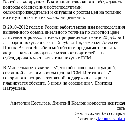
Воробьев «и другие». В компании говорят, что обсуждались
вопросы обеспечения нефтепродуктами
сельхозпроизводителей и ситуация с ростом цен на топливо,
но не уточняют ни выводов, ни решений.
В 2010–2012 годах в России работал механизм распределения
выделенного объема дизельного топлива по льготной цене
для сельхозпроизводителей: при рыночной цене в 20 руб. за 1
л аграрии покупали его за 15 руб. за 1 л, отмечает Алексей
Попов. Власти Челябинской области предлагают снизить
акцизы на топливо для сельхозпроизводителей, а не
субсидировать часть затрат на покупку ГСМ.
В Минсельхозе заявили “Ъ”, что обеспокоены ситуацией,
связанной с резким ростом цен на ГСМ. Источник “Ъ”
говорит, что вопрос возможной поддержки аграриев
планируется обсудить 5 июня на совещании у Дмитрия
Патрушева.
Анатолий Костырев, Дмитрий Козлов; корреспондентская
сеть
Земля сохнет без солярки
Источник:
kommersant.ru