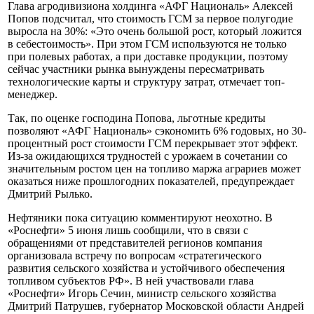
Глава агродивизиона холдинга «АФГ Националь» Алексей
Попов подсчитал, что стоимость ГСМ за первое полугодие
выросла на 30%: «Это очень большой рост, который ложится
в себестоимость». При этом ГСМ используются не только
при полевых работах, а при доставке продукции, поэтому
сейчас участники рынка вынуждены пересматривать
технологические карты и структуру затрат, отмечает топ-
менеджер.
Так, по оценке господина Попова, льготные кредиты
позволяют «АФГ Националь» сэкономить 6% годовых, но 30-
процентный рост стоимости ГСМ перекрывает этот эффект.
Из-за ожидающихся трудностей с урожаем в сочетании со
значительным ростом цен на топливо маржа аграриев может
оказаться ниже прошлогодних показателей, предупреждает
Дмитрий Рылько.
Нефтяники пока ситуацию комментируют неохотно. В
«Роснефти» 5 июня лишь сообщили, что в связи с
обращениями от представителей регионов компания
организовала встречу по вопросам «стратегического
развития сельского хозяйства и устойчивого обеспечения
топливом субъектов РФ». В ней участвовали глава
«Роснефти» Игорь Сечин, министр сельского хозяйства
Дмитрий Патрушев, губернатор Московской области Андрей