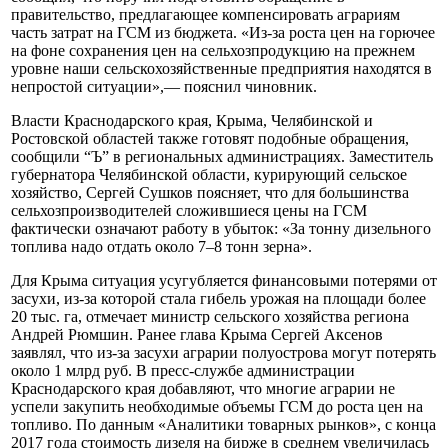
правительство, предлагающее компенсировать аграриям
часть затрат на ГСМ из бюджета. «Из-за роста цен на горючее
на фоне сохранения цен на сельхозпродукцию на прежнем
уровне наши сельскохозяйственные предприятия находятся в
непростой ситуации»,— пояснил чиновник.
Власти Краснодарского края, Крыма, Челябинской и
Ростовской областей также готовят подобные обращения,
сообщили “Ъ” в региональных администрациях. Заместитель
губернатора Челябинской области, курирующий сельское
хозяйство, Сергей Сушков поясняет, что для большинства
сельхозпроизводителей сложившиеся цены на ГСМ
фактически означают работу в убыток: «За тонну дизельного
топлива надо отдать около 7–8 тонн зерна».
Для Крыма ситуация усугубляется финансовыми потерями от
засухи, из-за которой стала гибель урожая на площади более
20 тыс. га, отмечает министр сельского хозяйства региона
Андрей Рюмшин. Ранее глава Крыма Сергей Аксенов
заявлял, что из-за засухи аграрии полуострова могут потерять
около 1 млрд руб. В пресс-службе администрации
Краснодарского края добавляют, что многие аграрии не
успели закупить необходимые объемы ГСМ до роста цен на
топливо. По данным «Аналитики товарных рынков», с конца
2017 года стоимость дизеля на бирже в среднем увеличилась