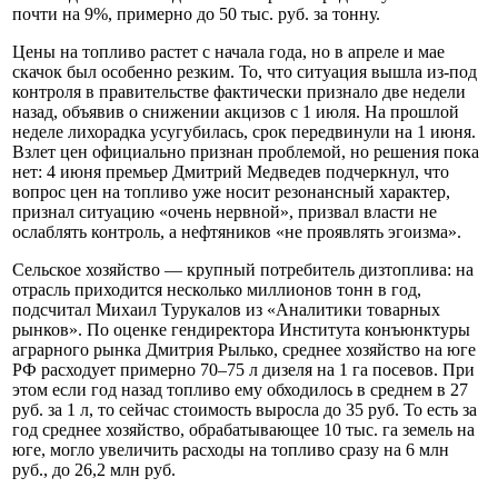
почти на 9%, примерно до 50 тыс. руб. за тонну.
Цены на топливо растет с начала года, но в апреле и мае
скачок был особенно резким. То, что ситуация вышла из-под
контроля в правительстве фактически признало две недели
назад, объявив о снижении акцизов с 1 июля. На прошлой
неделе лихорадка усугубилась, срок передвинули на 1 июня.
Взлет цен официально признан проблемой, но решения пока
нет: 4 июня премьер Дмитрий Медведев подчеркнул, что
вопрос цен на топливо уже носит резонансный характер,
признал ситуацию «очень нервной», призвал власти не
ослаблять контроль, а нефтяников «не проявлять эгоизма».
Сельское хозяйство — крупный потребитель дизтоплива: на
отрасль приходится несколько миллионов тонн в год,
подсчитал Михаил Турукалов из «Аналитики товарных
рынков». По оценке гендиректора Института конъюнктуры
аграрного рынка Дмитрия Рылько, среднее хозяйство на юге
РФ расходует примерно 70–75 л дизеля на 1 га посевов. При
этом если год назад топливо ему обходилось в среднем в 27
руб. за 1 л, то сейчас стоимость выросла до 35 руб. То есть за
год среднее хозяйство, обрабатывающее 10 тыс. га земель на
юге, могло увеличить расходы на топливо сразу на 6 млн
руб., до 26,2 млн руб.