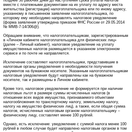
позднее 30 рабочих дней до наступления срока уплаты налогов
вместе с платежными документами на их уплату по адресу места
жительства (регистрации) налогоплательщика или по иному адресу,
указанному в письменном заявлении налогоплательщика, по
которому ему необходимо направлять налоговое уведомление
(форма заявления утверждена приказом ФНС России от 29.05.2014
№ ММВ-7-14/306@).
Обращаем внимание, что налогоплательщикам, зарегистрированным
в «Личном кабинете налогоплательщика для физических лиц»
(далее – Личный кабинет), налоговое уведомление на уплату
имущественных налогов размещается в указанном электронном
сервисе и по почте не направляется.
Исключение составляют налогоплательщики, представившие в
налоговые органы уведомления о необходимости получения
документов на бумажном носителе. Указанным налогоплательщикам
налоговые уведомления будут направлены как на бумажном
носителе, так и размещены в Личном кабинете.
Кроме того, налоговое уведомление не формируется при наличии
налоговых льгот в размере суммы исчисленных налогов (в
отношении всех видов имущества, признаваемого объектами
налогообложения по транспортному налогу, земельному налогу,
налогу на имущество физических лиц), а также, если общая сумма
налогов, исчисленных налоговым органом налогоплательщику –
физическому лицу, составляет менее 100 рублей.
Однако, есть исключение: уведомление с суммой налога менее 100
рублей в любом случае будет направлено налоговым органом в том