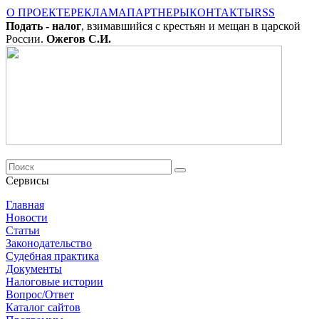
О ПРОЕКТЕ
РЕКЛАМА
ПАРТНЕРЫ
КОНТАКТЫ
RSS
Подать - налог
, взимавшийся с крестьян и мещан в царской
России.
Ожегов С.И.
Сервисы
Главная
Новости
Cтатьи
Законодательство
Судебная практика
Документы
Налоговые истории
Вопрос/Ответ
Каталог сайтов