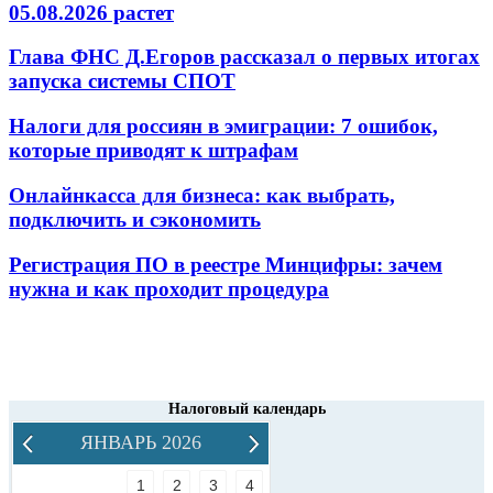
05.08.2026 растет
Глава ФНС Д.Егоров рассказал о первых итогах
запуска системы СПОТ
Налоги для россиян в эмиграции: 7 ошибок,
которые приводят к штрафам
Онлайнкасса для бизнеса: как выбрать,
подключить и сэкономить
Регистрация ПО в реестре Минцифры: зачем
нужна и как проходит процедура
Налоговый календарь
ЯНВАРЬ 2026
1
2
3
4