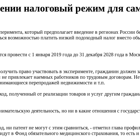
тении налоговый режим для са
перимента, который предполагает введение в регионах России 
аться возможностью платить низкий подоходный налог вместо о
 провести с 1 января 2019 года до 31 декабря 2028 года в Моск
 получить право участвовать в эксперименте, гражданин должен за
ля и не привлекает наемных работников по трудовым договорам. 
анимающиеся перепродажей недвижимости и т.п.
ход, полученный от реализации товаров и услуг другим граждан
имательскую деятельность, но ни в какие отношения с государст
од, ни патент не могут с этим сравниться, - отметил глава проф
 идут в Фонд обязательного медицинского страхования, то есть 