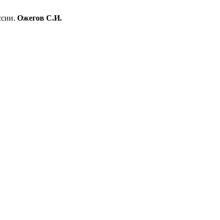
ссии.
Ожегов С.И.