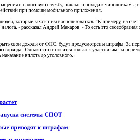
бращения в налоговую службу, никакого похода к чиновникам - э
х действий при помощи мобильного приложения.
людей, которые захотят им воспользоваться. "К примеру, на счет
х налога, - рассказал Андрей Макаров. - То есть это своеобразна
рыть свои доходы от ФНС, будут предусмотрены штрафы. За пе
о дохода . Однако это относится только к участникам экспери
 наказание вплоть до уголовного.
растет
 запуска системы СПОТ
орые приводят к штрафам