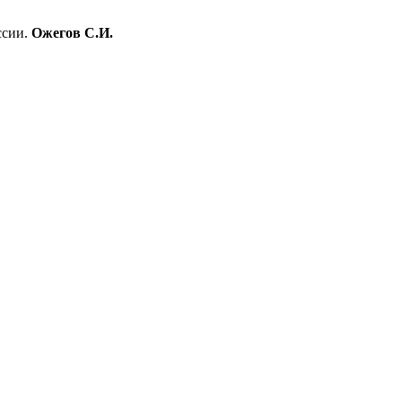
ссии.
Ожегов С.И.