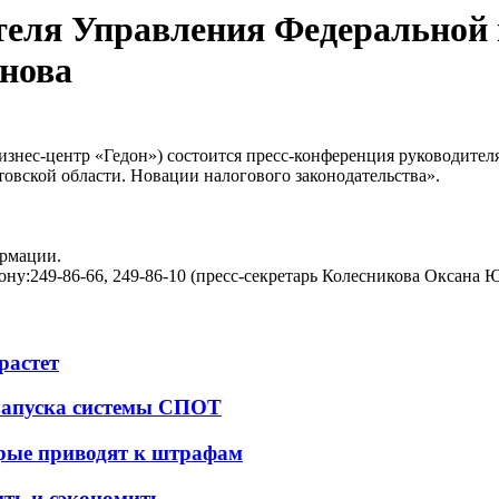
теля Управления Федеральной 
инова
бизнес-центр «Гедон») состоится пресс-конференция руководите
овской области. Новации налогового законодательства».
ормации.
ону:249-86-66, 249-86-10 (пресс-секретарь Колесникова Оксана 
растет
 запуска системы СПОТ
орые приводят к штрафам
ить и сэкономить