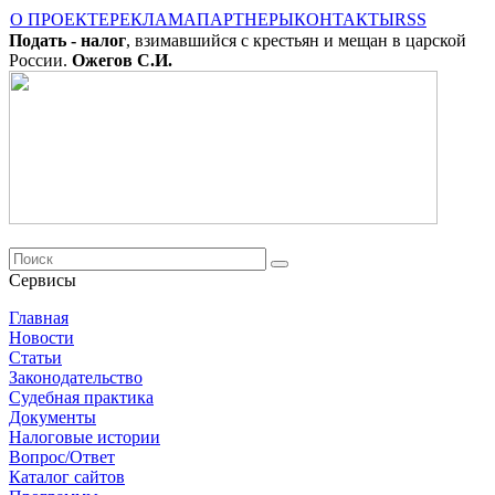
О ПРОЕКТЕ
РЕКЛАМА
ПАРТНЕРЫ
КОНТАКТЫ
RSS
Подать - налог
, взимавшийся с крестьян и мещан в царской
России.
Ожегов С.И.
Сервисы
Главная
Новости
Cтатьи
Законодательство
Судебная практика
Документы
Налоговые истории
Вопрос/Ответ
Каталог сайтов