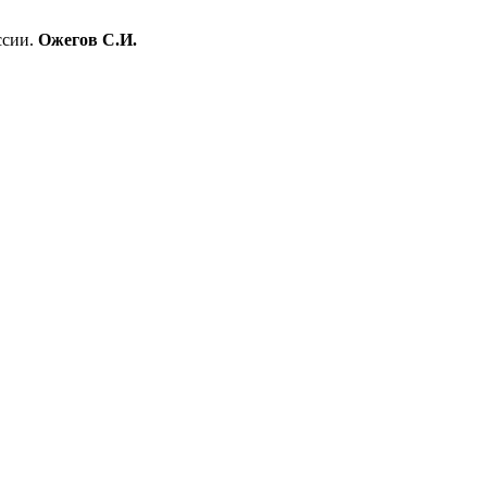
ссии.
Ожегов С.И.