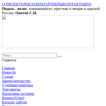
О ПРОЕКТЕ
РЕКЛАМА
ПАРТНЕРЫ
КОНТАКТЫ
RSS
Подать - налог
, взимавшийся с крестьян и мещан в царской
России.
Ожегов С.И.
Сервисы
Главная
Новости
Cтатьи
Законодательство
Судебная практика
Документы
Налоговые истории
Вопрос/Ответ
Каталог сайтов