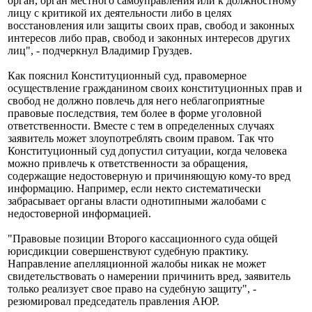
орган, орган местного самоуправления или к должностному
лицу с критикой их деятельности либо в целях
восстановления или защиты своих прав, свобод и законных
интересов либо прав, свобод и законных интересов других
лиц", - подчеркнул Владимир Груздев.
Как пояснил Конституционный суд, правомерное
осуществление гражданином своих конституционных прав и
свобод не должно повлечь для него неблагоприятные
правовые последствия, тем более в форме уголовной
ответственности. Вместе с тем в определенных случаях
заявитель может злоупотреблять своим правом. Так что
Конституционный суд допустил ситуации, когда человека
можно привлечь к ответственности за обращения,
содержащие недостоверную и причиняющую кому-то вред
информацию. Например, если некто систематически
забрасывает органы власти однотипными жалобами с
недостоверной информацией.
"Правовые позиции Второго кассационного суда общей
юрисдикции совершенствуют судебную практику.
Направление апелляционной жалобы никак не может
свидетельствовать о намерении причинить вред, заявитель
только реализует свое право на судебную защиту", -
резюмировал председатель правления АЮР.