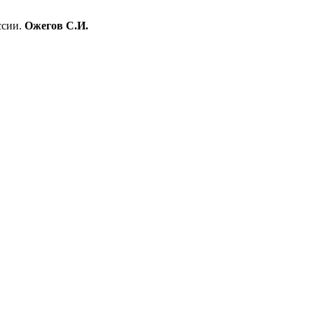
ссии.
Ожегов С.И.