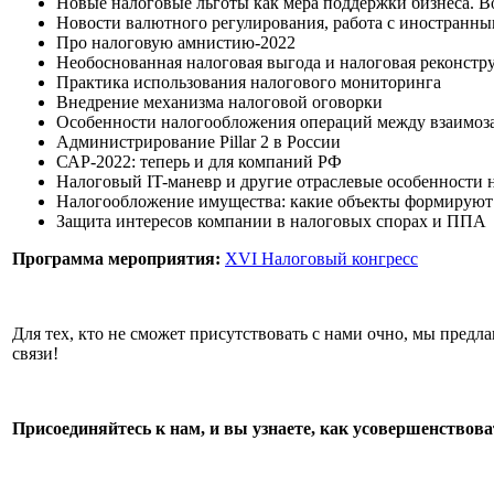
Новые налоговые льготы как мера поддержки бизнеса. В
Новости валютного регулирования, работа с иностранн
Про налоговую амнистию-2022
Необоснованная налоговая выгода и налоговая реконстр
Практика использования налогового мониторинга
Внедрение механизма налоговой оговорки
Особенности налогообложения операций между взаимо
Администрирование Pillar 2 в России
САР-2022: теперь и для компаний РФ
Налоговый IT-маневр и другие отраслевые особенности 
Налогообложение имущества: какие объекты формируют н
Защита интересов компании в налоговых спорах и ППА
Программа мероприятия:
XVI Налоговый конгресс
Для тех, кто не сможет присутствовать с нами очно, мы предла
связи!
Присоединяйтесь к нам, и вы узнаете, как усовершенствов