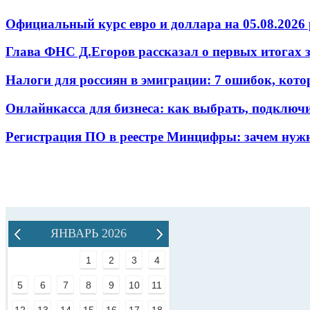
Официальный курс евро и доллара на 05.08.2026 
Глава ФНС Д.Егоров рассказал о первых итогах
Налоги для россиян в эмиграции: 7 ошибок, кот
Онлайнкасса для бизнеса: как выбрать, подключ
Регистрация ПО в реестре Минцифры: зачем нужн
ЯНВАРЬ 2026
1
2
3
4
5
6
7
8
9
10
11