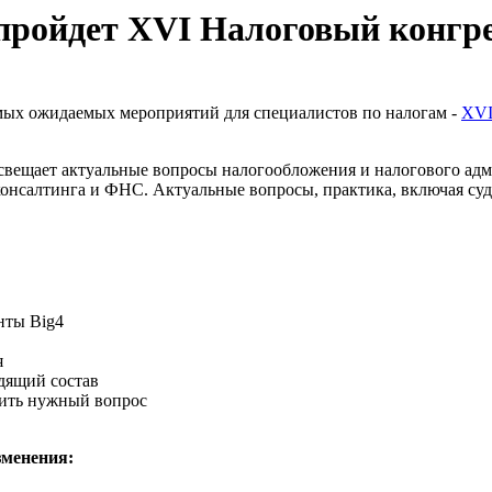
 пройдет XVI Налоговый конгр
мых ожидаемых мероприятий для специалистов по налогам -
XVI
освещает актуальные вопросы налогообложения и налогового ад
консалтинга и ФНС. Актуальные вопросы, практика, включая су
нты Big4
я
дящий состав
ить нужный вопрос
зменения: