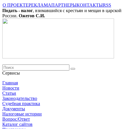
О ПРОЕКТЕ
РЕКЛАМА
ПАРТНЕРЫ
КОНТАКТЫ
RSS
Подать - налог
, взимавшийся с крестьян и мещан в царской
России.
Ожегов С.И.
Сервисы
Главная
Новости
Cтатьи
Законодательство
Судебная практика
Документы
Налоговые истории
Вопрос/Ответ
Каталог сайтов