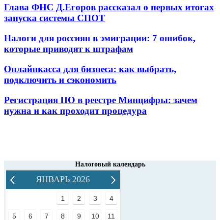
Глава ФНС Д.Егоров рассказал о первых итогах
запуска системы СПОТ
Налоги для россиян в эмиграции: 7 ошибок,
которые приводят к штрафам
Онлайнкасса для бизнеса: как выбрать,
подключить и сэкономить
Регистрация ПО в реестре Минцифры: зачем
нужна и как проходит процедура
Налоговый календарь
ЯНВАРЬ 2026
1
2
3
4
5
6
7
8
9
10
11