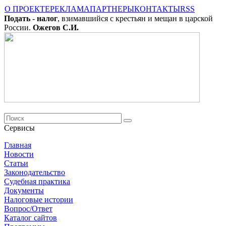
О ПРОЕКТЕ
РЕКЛАМА
ПАРТНЕРЫ
КОНТАКТЫ
RSS
Подать - налог
, взимавшийся с крестьян и мещан в царской
России.
Ожегов С.И.
Сервисы
Главная
Новости
Cтатьи
Законодательство
Судебная практика
Документы
Налоговые истории
Вопрос/Ответ
Каталог сайтов