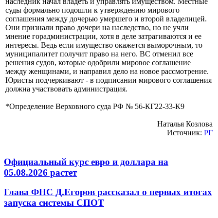
наследник начал владеть и управлять имуществом. Местные
суды формально подошли к утверждению мирового
соглашения между дочерью умершего и второй владелицей.
Они признали право дочери на наследство, но не учли
мнение горадминистрации, хотя в деле затрагиваются и ее
интересы. Ведь если имущество окажется выморочным, то
муниципалитет получит право на него. ВС отменил все
решения судов, которые одобрили мировое соглашение
между женщинами, и направил дело на новое рассмотрение.
Юристы подчеркивают - в подписании мирового соглашения
должна участвовать администрация.
*Определение Верховного суда РФ № 56-КГ22-33-К9
Наталья Козлова
Источник:
РГ
Официальный курс евро и доллара на
05.08.2026 растет
Глава ФНС Д.Егоров рассказал о первых итогах
запуска системы СПОТ