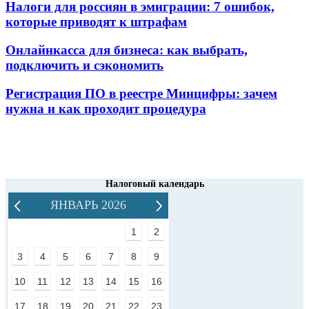
Налоги для россиян в эмиграции: 7 ошибок,
которые приводят к штрафам
Онлайнкасса для бизнеса: как выбрать,
подключить и сэкономить
Регистрация ПО в реестре Минцифры: зачем
нужна и как проходит процедура
Налоговый календарь
ЯНВАРЬ 2026
1
2
3
4
5
6
7
8
9
10
11
12
13
14
15
16
17
18
19
20
21
22
23