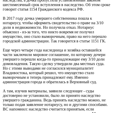
наследства, а дочка пропустила установленный законом
шестимесячный срок вступления в наследство. Об этом сроке
говорит статья 1154 Гражданского кодекса РФ.
В 2017 году дочка умершего собственника пошла к
нотариусу, чтобы оформить свидетельство о праве на 3/10
доли в недвижимости. Но получила отказ. Нотариус
объяснил - из-за того, что никто вовремя не получил
имущество, оно стало выморочным, право на него перешло
городской администрации. Так говорится в статье 1151 ГК.
Еще через четыре года наследница и хозяйка оставшейся
части заключили мировое соглашение, по которому дочери
умершего перешли когда-то принадлежащие ему 3/10 доли
домовладения. Такую сделку утвердили два местных суда.
Но с этими выводами не согласился муниципалитет
Владивостока, который решил, что имущество стало
выморочным и теперь принадлежит ему. Именно
администрация города и обратилась в Верховный суд.
А там, изучив материалы, заявили следующее - суды
достоверно не установили, было ли принято наследство
умершего гражданина. Ведь принять наследство можно, не
только подав заявление нотариусу, но и другими способами.
ВС напомнил: наследство считается принятым, если