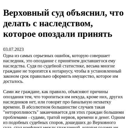
Верховный суд объяснил, что
делать с наследством,
которое опоздали принять
03.07.2023
Одна из самых серьезных ошибок, которую совершает
наследник, это опоздание с принятием доставшегося ему
наследства. Судя по судебной статистике, весьма многие
граждане не торопятся к нотариусу, чтобы в установленный
законом срок правильно оформить имущество, которое им
досталось.
Сами же граждане, как правило, объясняют причины
опоздания тем, что торопиться им некуда, кроме них, других
наследников нет, или говорят про банальную нехватку
времени. В абсолютном большинстве случаев такая
"неторопливость" заканчивается для этих граждан большими
проблемами - судами, тратой нервов, времени и денег. Одним
из подобных судебных споров, дошедших до Верховного
суда, стал конфликт между гражданкой, которая годами не