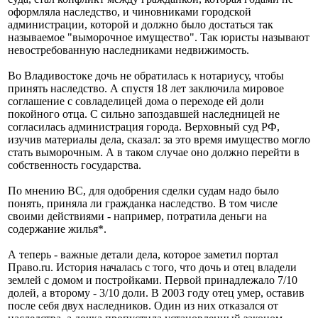
оформляла наследство, и чиновниками городской
администрации, которой и должно было достаться так
называемое "выморочное имущество". Так юристы называют
невостребованную наследниками недвижимость.
Во Владивостоке дочь не обратилась к нотариусу, чтобы
принять наследство. А спустя 18 лет заключила мировое
соглашение с совладелицей дома о переходе ей доли
покойного отца. С сильно запоздавшей наследницей не
согласилась администрация города. Верховный суд РФ,
изучив материалы дела, сказал: за это время имущество могло
стать выморочным. А в таком случае оно должно перейти в
собственность государства.
По мнению ВС, для одобрения сделки судам надо было
понять, приняла ли гражданка наследство. В том числе
своими действиями - например, потратила деньги на
содержание жилья*.
А теперь - важные детали дела, которое заметил портал
Право.ru. История началась с того, что дочь и отец владели
землей с домом и постройками. Первой принадлежало 7/10
долей, а второму - 3/10 доли. В 2003 году отец умер, оставив
после себя двух наследников. Один из них отказался от