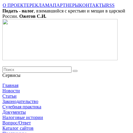
О ПРОЕКТЕ
РЕКЛАМА
ПАРТНЕРЫ
КОНТАКТЫ
RSS
Подать - налог
, взимавшийся с крестьян и мещан в царской
России.
Ожегов С.И.
Сервисы
Главная
Новости
Cтатьи
Законодательство
Судебная практика
Документы
Налоговые истории
Вопрос/Ответ
Каталог сайтов