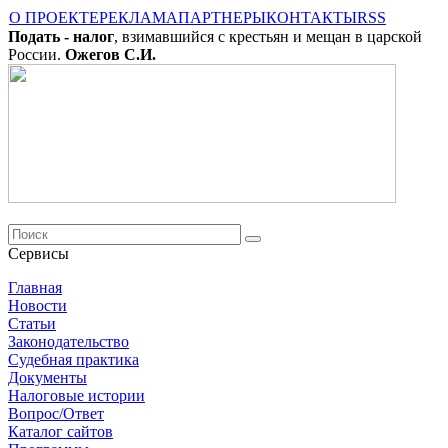
О ПРОЕКТЕ
РЕКЛАМА
ПАРТНЕРЫ
КОНТАКТЫ
RSS
Подать - налог
, взимавшийся с крестьян и мещан в царской
России.
Ожегов С.И.
Сервисы
Главная
Новости
Cтатьи
Законодательство
Судебная практика
Документы
Налоговые истории
Вопрос/Ответ
Каталог сайтов