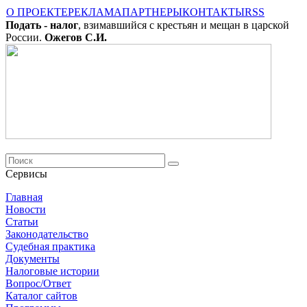
О ПРОЕКТЕ
РЕКЛАМА
ПАРТНЕРЫ
КОНТАКТЫ
RSS
Подать - налог
, взимавшийся с крестьян и мещан в царской
России.
Ожегов С.И.
Сервисы
Главная
Новости
Cтатьи
Законодательство
Судебная практика
Документы
Налоговые истории
Вопрос/Ответ
Каталог сайтов