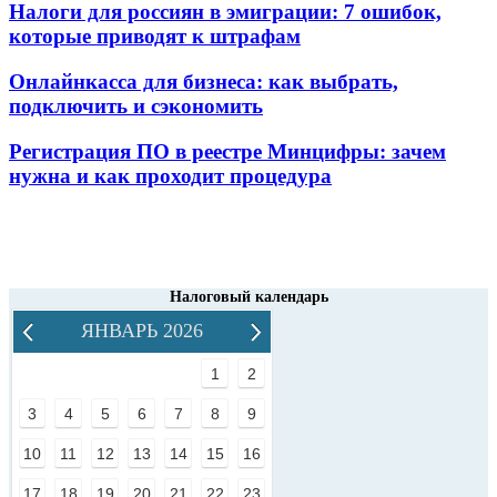
Налоги для россиян в эмиграции: 7 ошибок,
которые приводят к штрафам
Онлайнкасса для бизнеса: как выбрать,
подключить и сэкономить
Регистрация ПО в реестре Минцифры: зачем
нужна и как проходит процедура
Налоговый календарь
ЯНВАРЬ 2026
1
2
3
4
5
6
7
8
9
10
11
12
13
14
15
16
17
18
19
20
21
22
23