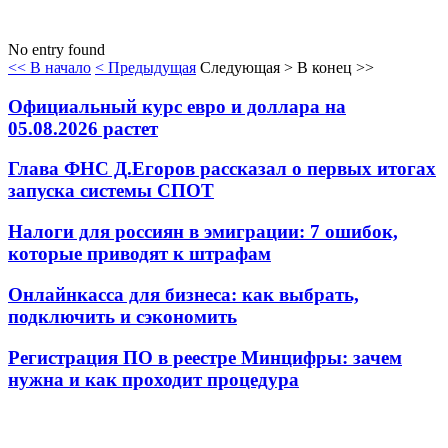
No entry found
<< В начало
< Предыдущая
Следующая >
В конец >>
Официальный курс евро и доллара на
05.08.2026 растет
Глава ФНС Д.Егоров рассказал о первых итогах
запуска системы СПОТ
Налоги для россиян в эмиграции: 7 ошибок,
которые приводят к штрафам
Онлайнкасса для бизнеса: как выбрать,
подключить и сэкономить
Регистрация ПО в реестре Минцифры: зачем
нужна и как проходит процедура