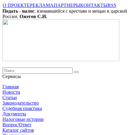
О ПРОЕКТЕ
РЕКЛАМА
ПАРТНЕРЫ
КОНТАКТЫ
RSS
Подать - налог
, взимавшийся с крестьян и мещан в царской
России.
Ожегов С.И.
Сервисы
Главная
Новости
Cтатьи
Законодательство
Судебная практика
Документы
Налоговые истории
Вопрос/Ответ
Каталог сайтов