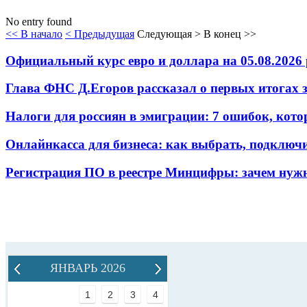
No entry found
<< В начало
< Предыдущая
Следующая >
В конец >>
Официальный курс евро и доллара на 05.08.2026 
Глава ФНС Д.Егоров рассказал о первых итогах
Налоги для россиян в эмиграции: 7 ошибок, кот
Онлайнкасса для бизнеса: как выбрать, подключ
Регистрация ПО в реестре Минцифры: зачем нужн
ЯНВАРЬ 2026
1
2
3
4