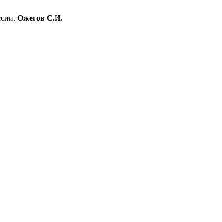
ссии.
Ожегов С.И.