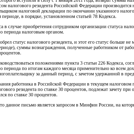
оторого вступили в силу с 1 января 2011 года, возврат суммы на
сом налогового резидента Российской Федерации производится н
ельщиком налоговой декларации по окончании указанного налог
периоде, в порядке, установленном статьей 78 Кодекса.
кса в случае приобретения сотрудником организации статуса нало
го периода налоговым органом.
брел статус налогового резидента, и этот его статус больше не 
риоде), суммы вознаграждения, полученные работником от работ
процентов.
уководствоваться положениями пункта 3 статьи 226 Кодекса, со
 периода по итогам каждого месяца применительно ко всем дох
логоплательщику за данный период, с зачетом удержанной в пр
ывания работника в Российской Федерации в текущем налоговом 
логового резидента по ставке 30 процентов, подлежат зачету пр
лся по ставке 30 процентов.
, то данное письмо является запросом в Минфин России, на кото