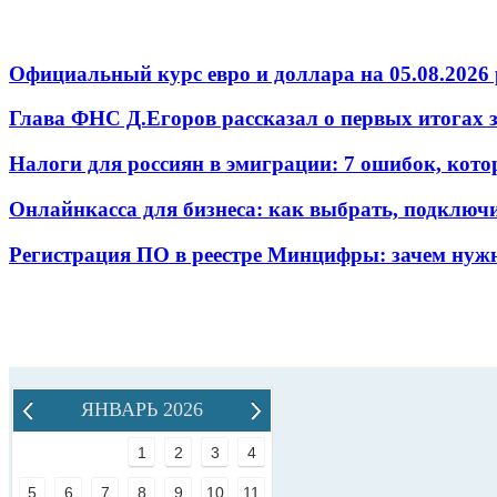
Официальный курс евро и доллара на 05.08.2026 
Глава ФНС Д.Егоров рассказал о первых итогах
Налоги для россиян в эмиграции: 7 ошибок, кот
Онлайнкасса для бизнеса: как выбрать, подключ
Регистрация ПО в реестре Минцифры: зачем нужн
ЯНВАРЬ 2026
1
2
3
4
5
6
7
8
9
10
11