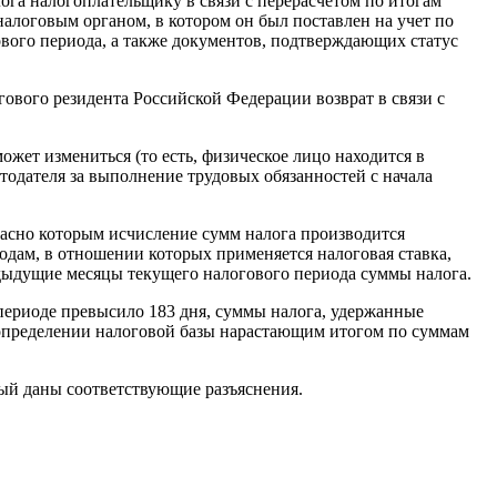
лога налогоплательщику в связи с перерасчетом по итогам
алоговым органом, в котором он был поставлен на учет по
ового периода, а также документов, подтверждающих статус
гового резидента Российской Федерации возврат в связи с
может измениться (то есть, физическое лицо находится в
одателя за выполнение трудовых обязанностей с начала
гласно которым исчисление сумм налога производится
одам, в отношении которых применяется налоговая ставка,
едыдущие месяцы текущего налогового периода суммы налога.
периоде превысило 183 дня, суммы налога, удержанные
и определении налоговой базы нарастающим итогом по суммам
рый даны соответствующие разъяснения.