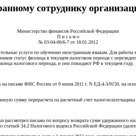
анному сотруднику организа
Министерство финансов Российской Федерации
П и с ь м о
№ 03-04-06/6-7 от 18.01.2012
ательные услуги по обучению иностранным языкам. Для работы
ников статус физлица в текущем налоговом периоде с нерезидент
 конца налогового периода, и они покидают РФ в текущем году.
ь на письме ФНС России от 9 июня 2011 г. N ЕД-4-3/9150, на ос
данную сумму перерасчета на расчетный счет налогоплательщика
и рассмотрел письмо по вопросу возврата сумм удержанного нал
о статьей 34.2 Налогового кодекса Российской Федерации (далее