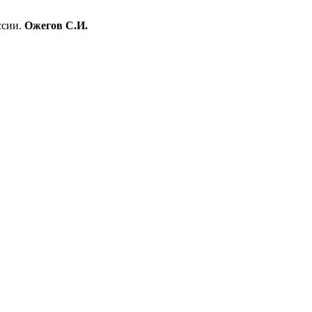
ссии.
Ожегов С.И.