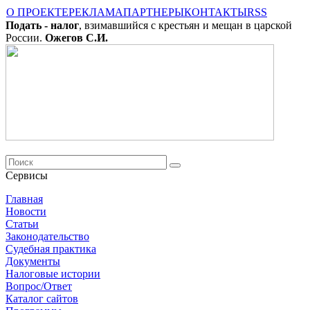
О ПРОЕКТЕ
РЕКЛАМА
ПАРТНЕРЫ
КОНТАКТЫ
RSS
Подать - налог
, взимавшийся с крестьян и мещан в царской
России.
Ожегов С.И.
Сервисы
Главная
Новости
Cтатьи
Законодательство
Судебная практика
Документы
Налоговые истории
Вопрос/Ответ
Каталог сайтов