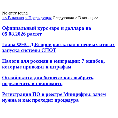
No entry found
<< В начало
< Предыдущая
Следующая >
В конец >>
Официальный курс евро и доллара на
05.08.2026 растет
Глава ФНС Д.Егоров рассказал о первых итогах
запуска системы СПОТ
Налоги для россиян в эмиграции: 7 ошибок,
которые приводят к штрафам
Онлайнкасса для бизнеса: как выбрать,
подключить и сэкономить
Регистрация ПО в реестре Минцифры: зачем
нужна и как проходит процедура