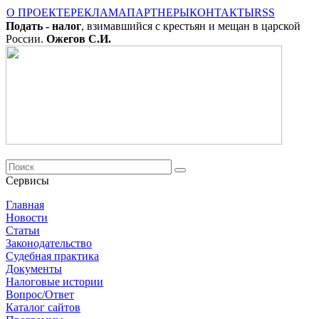
О ПРОЕКТЕ
РЕКЛАМА
ПАРТНЕРЫ
КОНТАКТЫ
RSS
Подать - налог
, взимавшийся с крестьян и мещан в царской
России.
Ожегов С.И.
Сервисы
Главная
Новости
Cтатьи
Законодательство
Судебная практика
Документы
Налоговые истории
Вопрос/Ответ
Каталог сайтов