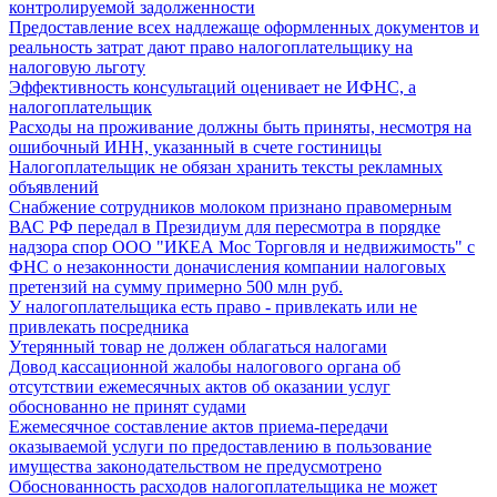
контролируемой задолженности
Предоставление всех надлежаще оформленных документов и
реальность затрат дают право налогоплательщику на
налоговую льготу
Эффективность консультаций оценивает не ИФНС, а
налогоплательщик
Расходы на проживание должны быть приняты, несмотря на
ошибочный ИНН, указанный в счете гостиницы
Налогоплательщик не обязан хранить тексты рекламных
объявлений
Снабжение сотрудников молоком признано правомерным
ВАС РФ передал в Президиум для пересмотра в порядке
надзора спор ООО "ИКЕА Мос Торговля и недвижимость" с
ФНС о незаконности доначисления компании налоговых
претензий на сумму примерно 500 млн руб.
У налогоплательщика есть право - привлекать или не
привлекать посредника
Утерянный товар не должен облагаться налогами
Довод кассационной жалобы налогового органа об
отсутствии ежемесячных актов об оказании услуг
обоснованно не принят судами
Ежемесячное составление актов приема-передачи
оказываемой услуги по предоставлению в пользование
имущества законодательством не предусмотрено
Обоснованность расходов налогоплательщика не может