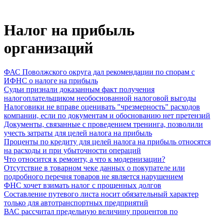
Налог на прибыль
организаций
ФАС Поволжского округа дал рекомендации по спорам с
ИФНС о налоге на прибыль
Судьи признали доказанным факт получения
налогоплательщиком необоснованной налоговой выгоды
Налоговики не вправе оценивать "чрезмерность" расходов
компании, если по документам и обоснованию нет претензий
Документы, связанные с проведением тренинга, позволили
учесть затраты для целей налога на прибыль
Проценты по кредиту для целей налога на прибыль относятся
на расходы и при убыточности операций
Что относится к ремонту, а что к модернизации?
Отсутствие в товарном чеке данных о покупателе или
подробного перечня товаров не является нарушением
ФНС хочет взимать налог с прощенных долгов
Составление путевого листа носит обязательный характер
только для автотранспортных предприятий
ВАС рассчитал предельную величину процентов по