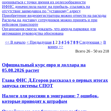
оцениваться с точки зрения их целесообразности
ИФНС доначислила налог на прибыль, ссылаясь на
отсутствие заимодавца по "уставному" адресу
Приобретение видеорегистратора можно отнести на расходы
Расходы на доставку сотрудников можно принять и при
рейсовом транспорте
Организация смогла доказать, что аренда парковки для
автомашин руководства обоснована
<< В начало
< Предыдущая
1
2
3
4
5
6
7
8
9
Следующая >
В
конец >>
Всего 26 - 50 из 218
Официальный курс евро и доллара на
05.08.2026 растет
Глава ФНС Д.Егоров рассказал о первых итогах
запуска системы СПОТ
Налоги для россиян в эмиграции: 7 ошибок,
которые приводят к штрафам