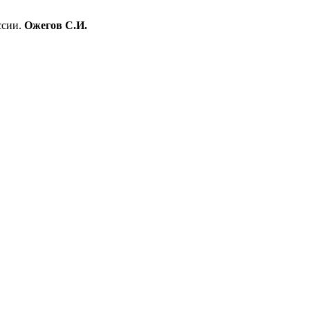
ссии.
Ожегов С.И.