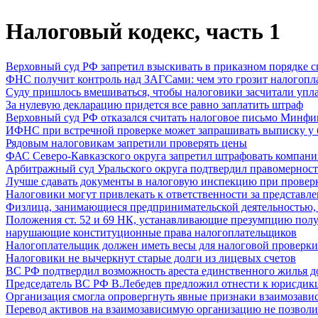
Налоговый кодекс, часть 1
Верховный суд РФ запретил взыскивать в приказном порядке 
ФНС получит контроль над ЗАГСами: чем это грозит налогоп
Суду пришлось вмешиваться, чтобы налоговики засчитали упла
За нулевую декларацию придется все равно заплатить штраф
Верховный суд РФ отказался считать налоговое письмо Минф
ИФНС при встречной проверке может запрашивать выписку у ба
Рядовым налоговикам запретили проверять цены
ФАС Северо-Кавказского округа запретил штрафовать компании
Арбитражный суд Уральского округа подтвердил правомерност
Лучше сдавать документы в налоговую инспекцию при проверке
Налоговики могут привлекать к ответственности за представл
Физлица, занимающиеся предпринимательской деятельностью, но
Положения ст. 52 и 69 НК, устанавливающие презумпцию получе
нарушающие конституционные права налогоплательщиков
Налогоплательщик должен иметь весы для налоговой проверки
Налоговики не вычеркнут старые долги из лицевых счетов
ВС РФ подтвердил возможность ареста единственного жилья 
Председатель ВС РФ В.Лебедев предложил отнести к юрисдикц
Организация смогла опровергнуть явные признаки взаимозавис
Перевод активов на взаимозависимую организацию не позволи