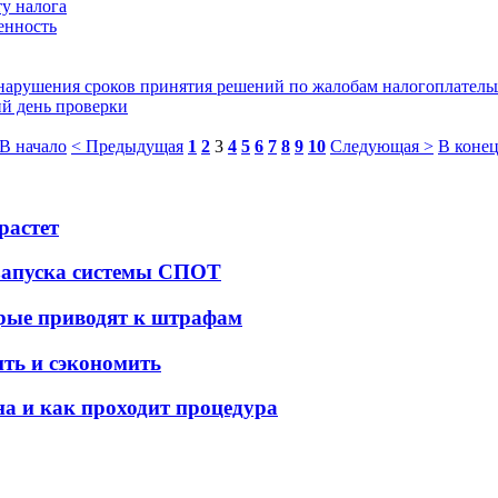
у налога
енность
 нарушения сроков принятия решений по жалобам налогоплател
й день проверки
В начало
< Предыдущая
1
2
3
4
5
6
7
8
9
10
Следующая >
В конец
растет
 запуска системы СПОТ
орые приводят к штрафам
ить и сэкономить
а и как проходит процедура