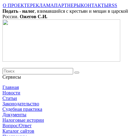
О ПРОЕКТЕ
РЕКЛАМА
ПАРТНЕРЫ
КОНТАКТЫ
RSS
Подать - налог
, взимавшийся с крестьян и мещан в царской
России.
Ожегов С.И.
Сервисы
Главная
Новости
Cтатьи
Законодательство
Судебная практика
Документы
Налоговые истории
Вопрос/Ответ
Каталог сайтов