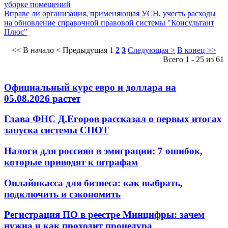
уборке помещений
Вправе ли организация, применяющая УСН, учесть расходы
на обновление справочной правовой системы "Консультант
Плюс"
<< В начало
< Предыдущая
1
2
3
Следующая >
В конец >>
Всего 1 - 25 из 61
Официальный курс евро и доллара на
05.08.2026 растет
Глава ФНС Д.Егоров рассказал о первых итогах
запуска системы СПОТ
Налоги для россиян в эмиграции: 7 ошибок,
которые приводят к штрафам
Онлайнкасса для бизнеса: как выбрать,
подключить и сэкономить
Регистрация ПО в реестре Минцифры: зачем
нужна и как проходит процедура