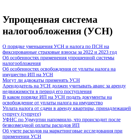
Упрощенная система
налогообложения (УСН)
О порядке уменьшения УСН и налога по ПСН на
фиксированные страховые взносы за 2022 и 2023 год
Об особенностях применения упрощенной системы
налогообложения
Об особенностях освобождения от уплаты налога на
имущество ИП на УСН
Могут ли адвокаты применять УСН
Арендодатель на УСН должен учитывать аванс за аренду
недвижимости в период его поступления
В каком порядке ИП на УСН подать документы на
освобождение от уплаты налога на имущество
Уплата налога от сдачи в аренду квартиры, принадлежащей
супругу (супруге)
УФНС по Удмуртии напомнило, что происходит после
безвозмездной оплаты расходов ИП
Об учете расходов на маркетинговые исследования при
применении УСН