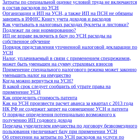
Затраты по специальной оценке условий труда не включаются
в состав расходов по УСН
Организации и ИП на УСН, а также ИП на ПСН не обязаны
заверять в ИФНС Книгу учета доходов и расходов
Как учитывать в налоговых расходах буклеты и листовки?
Подлежат ли они нормированию?
ИП не вправе включить в базу по УСН расходы на
собственное обучение
Порядок представления уточненной налоговой декларации по
УСН
Налог, уплачиваемый в связи с применением спецрежимов,
может быть уменьшен на сумму страховых взносов
Применение специального налогового режима может законно
уменьшить налог на имущество
Когда можно вернуться на УСН?
В какой срок следует сообщить об утрате права на
применение УСН
Как определить стоимость патента
Как на УСН произвести расчет аванса за квартал с 2013 года
НК РФ не содержит запрет на совмещение УСН и патента
О порядке определения потенциально возможного к
получению ИП годового дохода
Передача учредителем имущества по договору безвозмездного
пользования увеличивает базу при применении УСН
Об отнесении на затраты по УСН расходов на услуги по