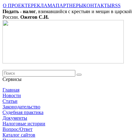
О ПРОЕКТЕ
РЕКЛАМА
ПАРТНЕРЫ
КОНТАКТЫ
RSS
Подать - налог
, взимавшийся с крестьян и мещан в царской
России.
Ожегов С.И.
Сервисы
Главная
Новости
Cтатьи
Законодательство
Судебная практика
Документы
Налоговые истории
Вопрос/Ответ
Каталог сайтов