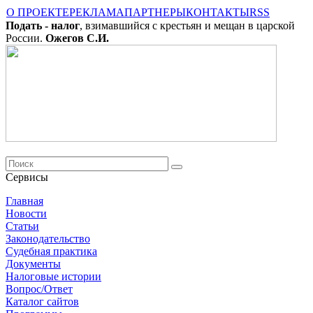
О ПРОЕКТЕ
РЕКЛАМА
ПАРТНЕРЫ
КОНТАКТЫ
RSS
Подать - налог
, взимавшийся с крестьян и мещан в царской
России.
Ожегов С.И.
Сервисы
Главная
Новости
Cтатьи
Законодательство
Судебная практика
Документы
Налоговые истории
Вопрос/Ответ
Каталог сайтов