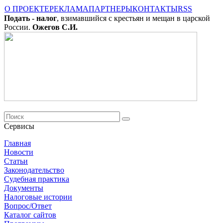
О ПРОЕКТЕ
РЕКЛАМА
ПАРТНЕРЫ
КОНТАКТЫ
RSS
Подать - налог
, взимавшийся с крестьян и мещан в царской
России.
Ожегов С.И.
Сервисы
Главная
Новости
Cтатьи
Законодательство
Судебная практика
Документы
Налоговые истории
Вопрос/Ответ
Каталог сайтов