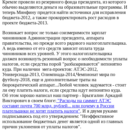
Кремле провели из резервного фонда президента, из которого
обычно выделяются деньги на образовательные программы. И
теперь Минфину придется найти источники для исправления
бюджета-2012, а также прокорректировать рост расходов в
проекте бюджета-2013.
Возникает вопрос не только соизмеримости зарплат
чиновников Администрации президента, аппарата
правительства, но прежде всего рядового налогоплательщика.
А ведь именно от его средств зависит оплата труда
чиновников всех уровней. У этого налогоплательщика
должен возникнуть резонный вопрос о необходимости уплаты
налогов, если средства порой "разбазариваются" непонятно
куда. При наличии мега-проектов: АТЭС-2012,
Универсиада-2013, Олимпиада-2014,Чемпионат мира по
футболу-2018, еще и дополнительные траты на
бюрократический аппарат...Любой человек задумается - стоит
ли ему платить налоги, если средства идут непонятно куда.
Об этом хорошо написал наш партнер - Брызгалин Аркадий
Викторович в своем блоге:
"Расходы на саммит АТЭС
составят почти 700 млрд. рублей... или почему в России
плательщики не хотят платить налоги"
. И я двумя руками
подписываюсь под его утверждением: "Неэффективное
использование бюджетных денег является одной из главных
причин уклонения от уплаты налогов".