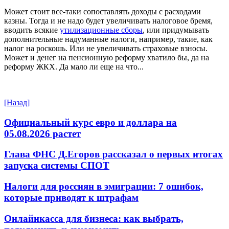
Может стоит все-таки сопоставлять доходы с расходами
казны. Тогда и не надо будет увеличивать налоговое бремя,
вводить всякие
утилизационные сборы
, или придумывать
дополнительные надуманные налоги, например, такие, как
налог на роскошь. Или не увеличивать страховые взносы.
Может и денег на пенсионную реформу хватило бы, да на
реформу ЖКХ. Да мало ли еще на что...
[Назад]
Официальный курс евро и доллара на
05.08.2026 растет
Глава ФНС Д.Егоров рассказал о первых итогах
запуска системы СПОТ
Налоги для россиян в эмиграции: 7 ошибок,
которые приводят к штрафам
Онлайнкасса для бизнеса: как выбрать,