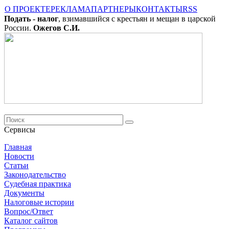
О ПРОЕКТЕ
РЕКЛАМА
ПАРТНЕРЫ
КОНТАКТЫ
RSS
Подать - налог
, взимавшийся с крестьян и мещан в царской
России.
Ожегов С.И.
Сервисы
Главная
Новости
Cтатьи
Законодательство
Судебная практика
Документы
Налоговые истории
Вопрос/Ответ
Каталог сайтов